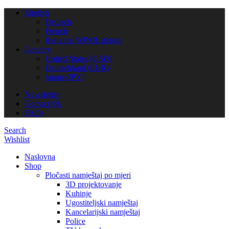
English
Deutsch
French
Requires WPML plugin
Country
United States (USD)
Deutschland (EUR)
Japan (JPY)
Newsletter
Contact Us
FAQs
Search
Wishlist
Naslovna
Shop
Pločasti namještaj po mjeri
3D projektovanje
Kuhinje
Ugostiteljski namještaj
Kancelarijski namještaj
Police