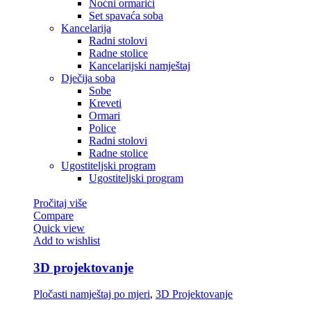
Noćni ormarići
Set spavaća soba
Kancelarija
Radni stolovi
Radne stolice
Kancelarijski namještaj
Dječija soba
Sobe
Kreveti
Ormari
Police
Radni stolovi
Radne stolice
Ugostiteljski program
Ugostiteljski program
Pročitaj više
Compare
Quick view
Add to wishlist
3D projektovanje
Pločasti namještaj po mjeri
,
3D Projektovanje