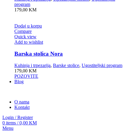
program
179,00
KM
Dodaj u korpu
Compare
Quick view
Add to wishlist
Barska stolica Nora
Kuhinja i trpezarija
,
Barske stolice
,
Ugostiteljski program
179,00
KM
POZOVITE
Blog
O nama
Kontakt
Login / Register
0
items
/
0,00
KM
Menu