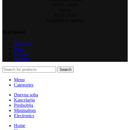
09:00 - 19:00
Subota
09:00-16:00
Nedeljom ne radimo!
Brzi linkovi
Naslovna
Shop
O nama
Kontakt
Search
Menu
Categories
Dnevna soba
Kancelarija
Predsoblja
Minimalism
Electronics
Home