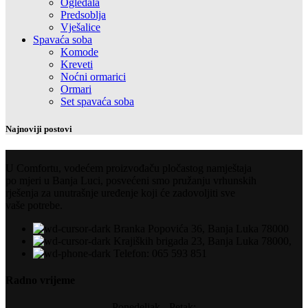
Ogledala
Predsoblja
Vješalice
Spavaća soba
Komode
Kreveti
Noćni ormarici
Ormari
Set spavaća soba
Najnoviji postovi
U Comfortu, vodećem proizvođaču pločastog namještaja
po mjeri u Banja Luci, posvećeni smo pružanju vrhunskih
rješenja za unutrašnje uređenje koji će zadovoljiti sve
vaše potrebe.
Branka Popovića 36, Banja Luka 78000
Krajiških brigada 23, Banja Luka 78000,
Telefon: 065 593 851
Radno vrijeme
Ponedeljak - Petak: