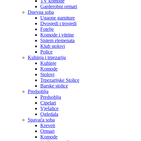
TV komode
Garderobni ormari
Dnevna soba
Ugaone garniture
Dvosjedi i trosjedi
Fotelje
Komode i vitrine
Sistem elemenata
Klub stolovi
Police
Kuhinja i trpezarija
Kuhinje
Komode
Stolovi
Trpezarijske Stolice
Barske stolice
Predsoblja
Predsoblja
Cipelari
Vješalice
Ogledala
Spavaća soba
Kreveti
Ormari
Komode