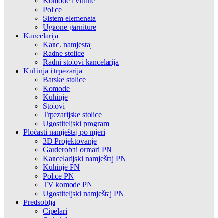
Komode i vitrine
Police
Sistem elemenata
Ugaone garniture
Kancelarija
Kanc. namjestaj
Radne stolice
Radni stolovi kancelarija
Kuhinja i trpezarija
Barske stolice
Komode
Kuhinje
Stolovi
Trpezarijske stolice
Ugostiteljski program
Pločasti namještaj po mjeri
3D Projektovanje
Garderobni ormari PN
Kancelarijski namještaj PN
Kuhinje PN
Police PN
TV komode PN
Ugostiteljski namještaj PN
Predsoblja
Cipelari