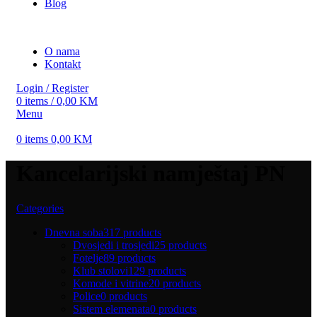
Blog
O nama
Kontakt
Login / Register
0
items
/
0,00
KM
Menu
0
items
0,00
KM
Kancelarijski namještaj PN
Categories
Dnevna soba
317 products
Dvosjedi i trosjedi
25 products
Fotelje
89 products
Klub stolovi
129 products
Komode i vitrine
20 products
Police
0 products
Sistem elemenata
0 products