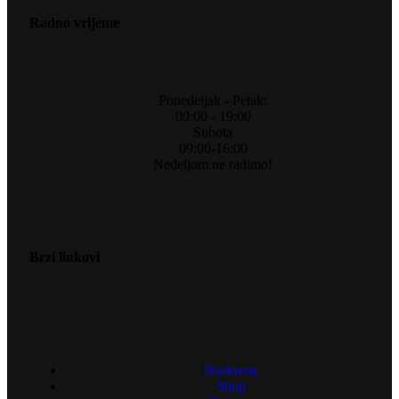
Radno vrijeme
Ponedeljak - Petak:
09:00 - 19:00
Subota
09:00-16:00
Nedeljom ne radimo!
Brzi linkovi
Naslovna
Shop