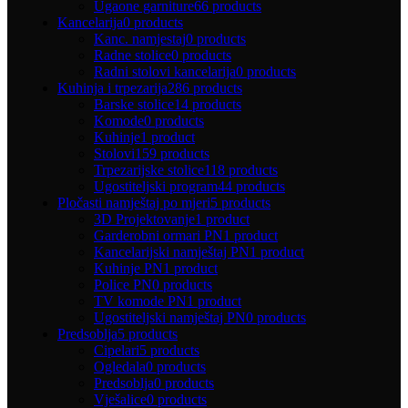
Ugaone garniture
66 products
Kancelarija
0 products
Kanc. namjestaj
0 products
Radne stolice
0 products
Radni stolovi kancelarija
0 products
Kuhinja i trpezarija
286 products
Barske stolice
14 products
Komode
0 products
Kuhinje
1 product
Stolovi
159 products
Trpezarijske stolice
118 products
Ugostiteljski program
44 products
Pločasti namještaj po mjeri
5 products
3D Projektovanje
1 product
Garderobni ormari PN
1 product
Kancelarijski namještaj PN
1 product
Kuhinje PN
1 product
Police PN
0 products
TV komode PN
1 product
Ugostiteljski namještaj PN
0 products
Predsoblja
5 products
Cipelari
5 products
Ogledala
0 products
Predsoblja
0 products
Vješalice
0 products