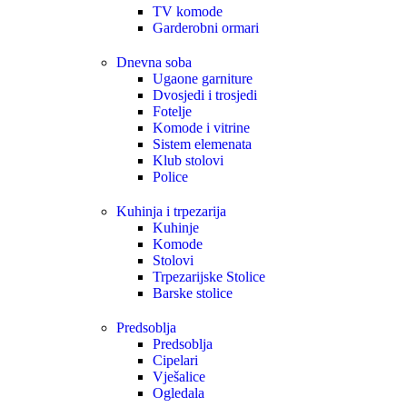
TV komode
Garderobni ormari
Dnevna soba
Ugaone garniture
Dvosjedi i trosjedi
Fotelje
Komode i vitrine
Sistem elemenata
Klub stolovi
Police
Kuhinja i trpezarija
Kuhinje
Komode
Stolovi
Trpezarijske Stolice
Barske stolice
Predsoblja
Predsoblja
Cipelari
Vješalice
Ogledala