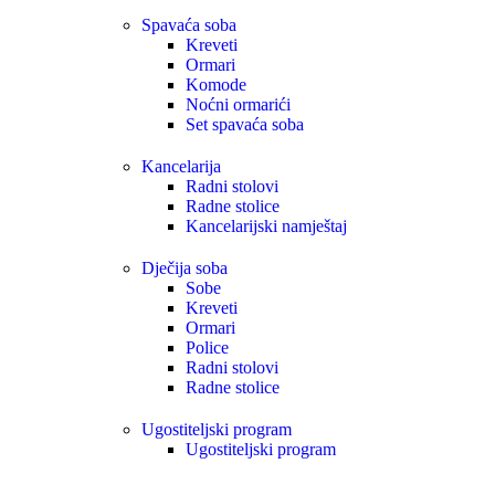
Spavaća soba
Kreveti
Ormari
Komode
Noćni ormarići
Set spavaća soba
Kancelarija
Radni stolovi
Radne stolice
Kancelarijski namještaj
Dječija soba
Sobe
Kreveti
Ormari
Police
Radni stolovi
Radne stolice
Ugostiteljski program
Ugostiteljski program