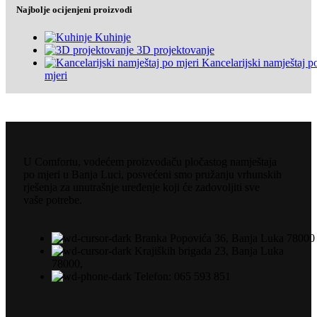
Najbolje ocijenjeni proizvodi
Kuhinje
3D projektovanje
Kancelarijski namještaj p
mjeri
U Comfortu, vodećem proizvođaču pločastog namještaja
po mjeri u Banja Luci, posvećeni smo pružanju vrhunskih
rješenja za unutrašnje uređenje koji će zadovoljiti sve
vaše potrebe.
Branka Popovića 36, Banja Luka 78000
Krajiških brigada 23, Banja Luka
78000,
Telefon: 065 593 851