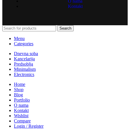
O nama
Kontakt
Search
Menu
Categories
Dnevna soba
Kancelarija
Predsoblja
Minimalism
Electronics
Home
Shop
Blog
Portfolio
O nama
Kontakt
Wishlist
Compare
Login / Register