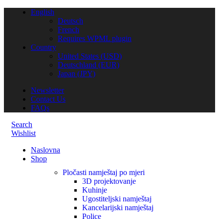
English
Deutsch
French
Requires WPML plugin
Country
United States (USD)
Deutschland (EUR)
Japan (JPY)
Newsletter
Contact Us
FAQs
Search
Wishlist
Naslovna
Shop
Pločasti namještaj po mjeri
3D projektovanje
Kuhinje
Ugostiteljski namještaj
Kancelarijski namještaj
Police