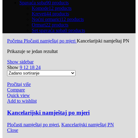
Spavaća soba
90 products
Komode
12 products
Kreveti
44 products
Noćni ormarici
12 products
Ormari
22 products
Set spavaća soba
0 products
Početna
Pločasti namještaj po mjeri
Kancelarijski namještaj PN
Prikazuje se jedan rezultat
Show sidebar
Show
9
12
18
24
Pročitaj više
Compare
Quick view
Add to wishlist
Kancelarijski namještaj po mjeri
Pločasti namještaj po mjeri
,
Kancelarijski namještaj PN
Close