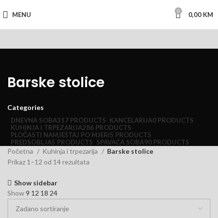
0
MENU
0,00
KM
Barske stolice
Categories
DNEVNA SOBA
317 PRODUCTS
KANCELARIJA
0 PRODUCTS
KUHINJA I TRPEZARIJA
286 PRODUCTS
PLOČASTI NAMJEŠTAJ PO MJERI
5 PRODUCTS
PREDSOBLJA
5 PRODUCTS
SPAVAĆA SOBA
90 PRODUCTS
Početna
Kuhinja i trpezarija
Barske stolice
Prikaz 1–12 od 14 rezultata
Show sidebar
Show
9
12
18
24