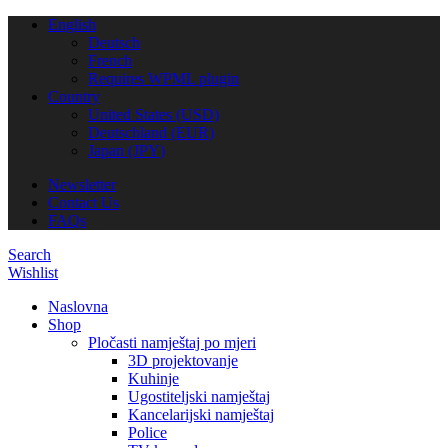
English
Deutsch
French
Requires WPML plugin
Country
United States (USD)
Deutschland (EUR)
Japan (JPY)
Newsletter
Contact Us
FAQs
Search
Wishlist
Naslovna
Shop
Pločasti namještaj po mjeri
3D projektovanje
Kuhinje
Ugostiteljski namještaj
Kancelarijski namještaj
Police