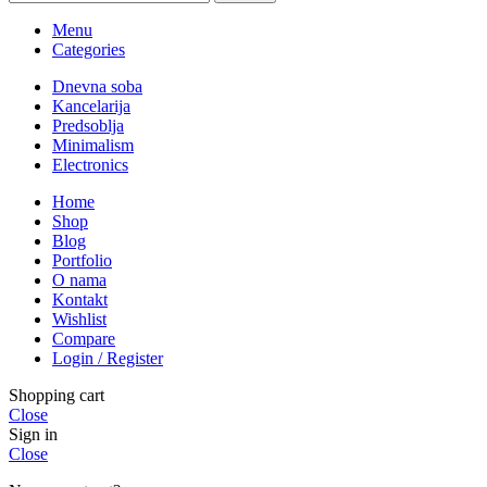
Menu
Categories
Dnevna soba
Kancelarija
Predsoblja
Minimalism
Electronics
Home
Shop
Blog
Portfolio
O nama
Kontakt
Wishlist
Compare
Login / Register
Shopping cart
Close
Sign in
Close