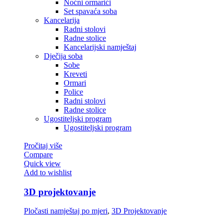
Noćni ormarići
Set spavaća soba
Kancelarija
Radni stolovi
Radne stolice
Kancelarijski namještaj
Dječija soba
Sobe
Kreveti
Ormari
Police
Radni stolovi
Radne stolice
Ugostiteljski program
Ugostiteljski program
Pročitaj više
Compare
Quick view
Add to wishlist
3D projektovanje
Pločasti namještaj po mjeri
,
3D Projektovanje