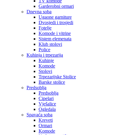
TV komode
Garderobni ormari
Dnevna soba
Ugaone garniture
Dvosjedi i trosjedi
Fotelje
Komode i vitrine
Sistem elemenata
Klub stolovi
Police
Kuhinja i trpezarija
Kuhinje
Komode
Stolovi
Trpezarijske Stolice
Barske stolice
Predsoblja
Predsoblja
Cipelari
Vješalice
Ogledala
Spavaća soba
Kreveti
Ormari
Komode