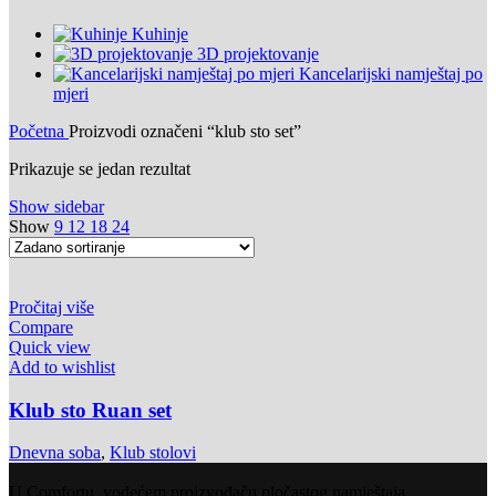
Kuhinje
3D projektovanje
Kancelarijski namještaj po
mjeri
Početna
Proizvodi označeni “klub sto set”
Prikazuje se jedan rezultat
Show sidebar
Show
9
12
18
24
Pročitaj više
Compare
Quick view
Add to wishlist
Klub sto Ruan set
Dnevna soba
,
Klub stolovi
U Comfortu, vodećem proizvođaču pločastog namještaja