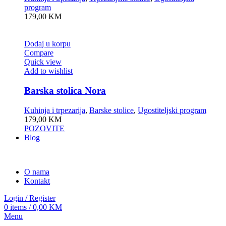
program
179,00
KM
Dodaj u korpu
Compare
Quick view
Add to wishlist
Barska stolica Nora
Kuhinja i trpezarija
,
Barske stolice
,
Ugostiteljski program
179,00
KM
POZOVITE
Blog
O nama
Kontakt
Login / Register
0
items
/
0,00
KM
Menu