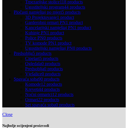
Trpezarijske stolice
118 products
Ugostiteljski program
44 products
Pločasti namještaj po mjeri
5 products
3D Projektovanje
1 product
Garderobni ormari PN
1 product
Kancelarijski namještaj PN
1 product
Kuhinje PN
1 product
Police PN
0 products
TV komode PN
1 product
Ugostiteljski namještaj PN
0 products
Predsoblja
5 products
Cipelari
5 products
Ogledala
0 products
Predsoblja
0 products
Vješalice
0 products
Spavaća soba
90 products
Komode
12 products
Kreveti
44 products
Noćni ormarici
12 products
Ormari
22 products
Set spavaća soba
0 products
Close
Najbolje ocijenjeni proizvodi