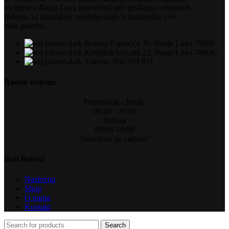
po mjeri u Banja Luci, posvećeni smo pružanju vrhunskih
rješenja za unutrašnje uređenje koji će zadovoljiti sve
vaše potrebe.
Branka Popovića 36, Banja Luka 78000
Krajiških brigada 23, Banja Luka 78000,
Telefon: 065 593 851
Radno vrijeme
Ponedeljak - Petak:
09:00 - 19:00
Subota
09:00-16:00
Nedeljom ne radimo!
Brzi linkovi
Naslovna
Shop
O nama
Kontakt
Search