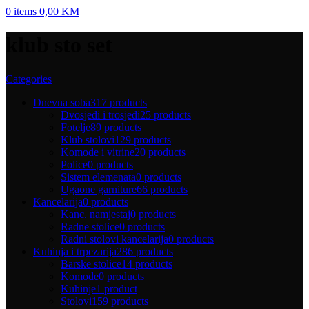
0
items
0,00
KM
klub sto set
Categories
Dnevna soba
317 products
Dvosjedi i trosjedi
25 products
Fotelje
89 products
Klub stolovi
129 products
Komode i vitrine
20 products
Police
0 products
Sistem elemenata
0 products
Ugaone garniture
66 products
Kancelarija
0 products
Kanc. namjestaj
0 products
Radne stolice
0 products
Radni stolovi kancelarija
0 products
Kuhinja i trpezarija
286 products
Barske stolice
14 products
Komode
0 products
Kuhinje
1 product
Stolovi
159 products