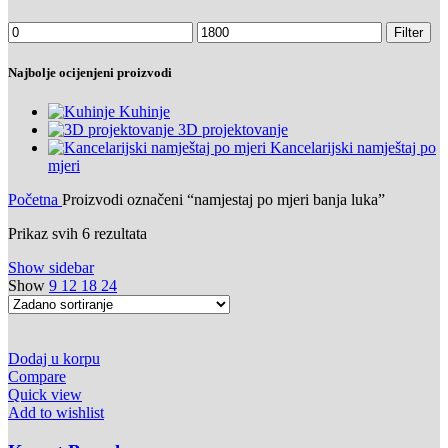
Minimalna
Maksimalna
Filter
cijena
cijena
Najbolje ocijenjeni proizvodi
Kuhinje
3D projektovanje
Kancelarijski namještaj po
mjeri
Početna
Proizvodi označeni “namjestaj po mjeri banja luka”
Prikaz svih 6 rezultata
Show sidebar
Show
9
12
18
24
Dodaj u korpu
Compare
Quick view
Add to wishlist