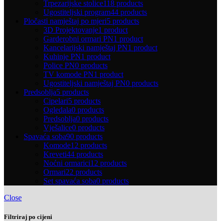
Trpezarijske stolice
118 products
Ugostiteljski program
44 products
Pločasti namještaj po mjeri
5 products
3D Projektovanje
1 product
Garderobni ormari PN
1 product
Kancelarijski namještaj PN
1 product
Kuhinje PN
1 product
Police PN
0 products
TV komode PN
1 product
Ugostiteljski namještaj PN
0 products
Predsoblja
5 products
Cipelari
5 products
Ogledala
0 products
Predsoblja
0 products
Vješalice
0 products
Spavaća soba
90 products
Komode
12 products
Kreveti
44 products
Noćni ormarici
12 products
Ormari
22 products
Set spavaća soba
0 products
Close
Filtriraj po cijeni