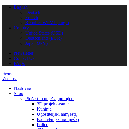
English
Deutsch
French
Requires WPML plugin
Country
United States (USD)
Deutschland (EUR)
Japan (JPY)
Newsletter
Contact Us
FAQs
Search
Wishlist
Naslovna
Shop
Pločasti namještaj po mjeri
3D projektovanje
Kuhinje
Ugostiteljski namještaj
Kancelarijski namještaj
Police