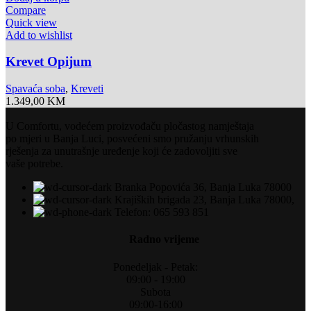
Compare
Quick view
Add to wishlist
Krevet Opijum
Spavaća soba
,
Kreveti
1.349,00
KM
U Comfortu, vodećem proizvođaču pločastog namještaja
po mjeri u Banja Luci, posvećeni smo pružanju vrhunskih
rješenja za unutrašnje uređenje koji će zadovoljiti sve
vaše potrebe.
Branka Popovića 36, Banja Luka 78000
Krajiških brigada 23, Banja Luka 78000,
Telefon: 065 593 851
Radno vrijeme
Ponedeljak - Petak:
09:00 - 19:00
Subota
09:00-16:00