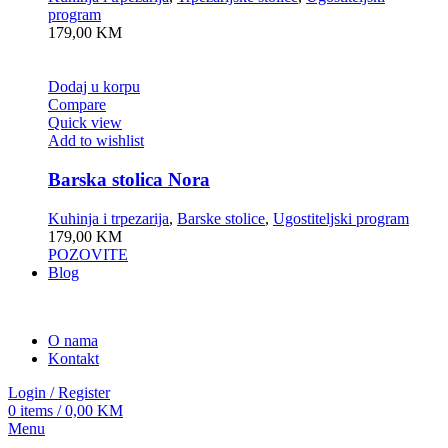
program
179,00
KM
Dodaj u korpu
Compare
Quick view
Add to wishlist
Barska stolica Nora
Kuhinja i trpezarija
,
Barske stolice
,
Ugostiteljski program
179,00
KM
POZOVITE
Blog
O nama
Kontakt
Login / Register
0
items
/
0,00
KM
Menu