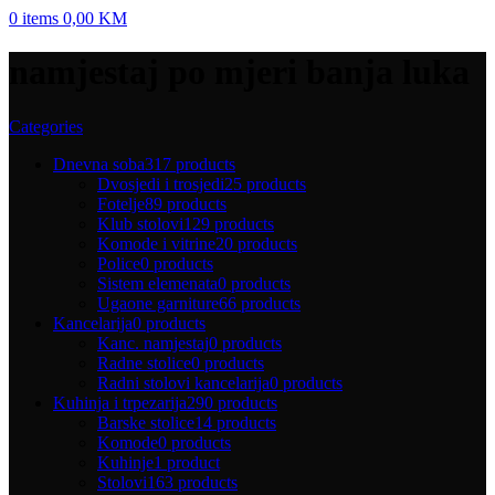
0
items
0,00
KM
namjestaj po mjeri banja luka
Categories
Dnevna soba
317 products
Dvosjedi i trosjedi
25 products
Fotelje
89 products
Klub stolovi
129 products
Komode i vitrine
20 products
Police
0 products
Sistem elemenata
0 products
Ugaone garniture
66 products
Kancelarija
0 products
Kanc. namjestaj
0 products
Radne stolice
0 products
Radni stolovi kancelarija
0 products
Kuhinja i trpezarija
290 products
Barske stolice
14 products
Komode
0 products
Kuhinje
1 product
Stolovi
163 products