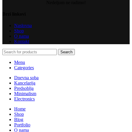
Nedeljom ne radimo!
Brzi linkovi
Naslovna
Shop
O nama
Kontakt
Search
Menu
Categories
Dnevna soba
Kancelarija
Predsoblja
Minimalism
Electronics
Home
Shop
Blog
Portfolio
O nama