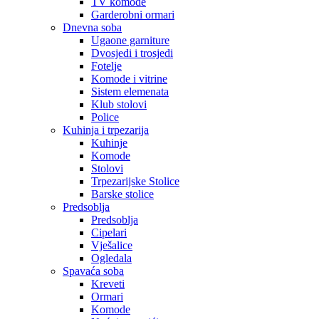
TV komode
Garderobni ormari
Dnevna soba
Ugaone garniture
Dvosjedi i trosjedi
Fotelje
Komode i vitrine
Sistem elemenata
Klub stolovi
Police
Kuhinja i trpezarija
Kuhinje
Komode
Stolovi
Trpezarijske Stolice
Barske stolice
Predsoblja
Predsoblja
Cipelari
Vješalice
Ogledala
Spavaća soba
Kreveti
Ormari
Komode