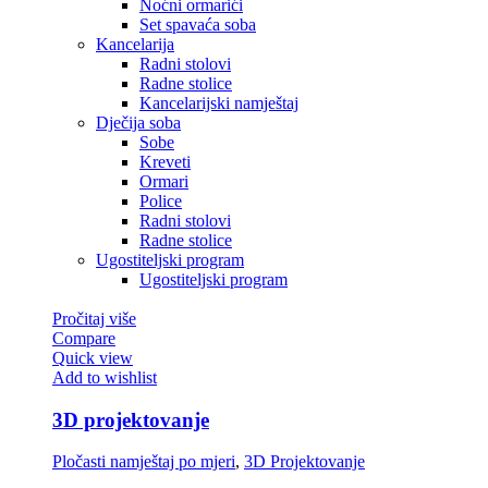
Noćni ormarići
Set spavaća soba
Kancelarija
Radni stolovi
Radne stolice
Kancelarijski namještaj
Dječija soba
Sobe
Kreveti
Ormari
Police
Radni stolovi
Radne stolice
Ugostiteljski program
Ugostiteljski program
Pročitaj više
Compare
Quick view
Add to wishlist
3D projektovanje
Pločasti namještaj po mjeri
,
3D Projektovanje