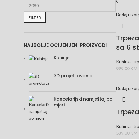
Dodaj u kor
FILTER
Trpezar
NAJBOLJE OCIJENJENI PROIZVODI
sa 6 s
Kuhinje
Kuhinja i tr
999,00
KM
3D projektovanje
Dodaj u kor
Kancelarijski namještaj po
mjeri
Trpeza
Kuhinja i tr
539,00
KM