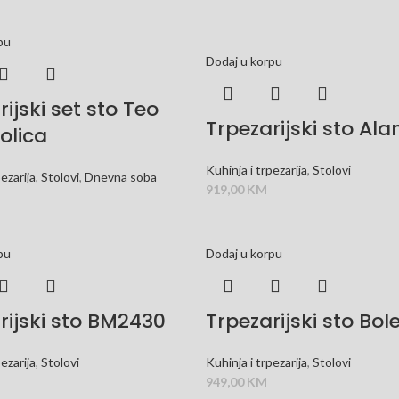
pu
Dodaj u korpu
ijski set sto Teo
Trpezarijski sto Ala
tolica
Kuhinja i trpezarija
,
Stolovi
pezarija
,
Stolovi
,
Dnevna soba
919,00
KM
pu
Dodaj u korpu
rijski sto BM2430
Trpezarijski sto Bol
pezarija
,
Stolovi
Kuhinja i trpezarija
,
Stolovi
949,00
KM