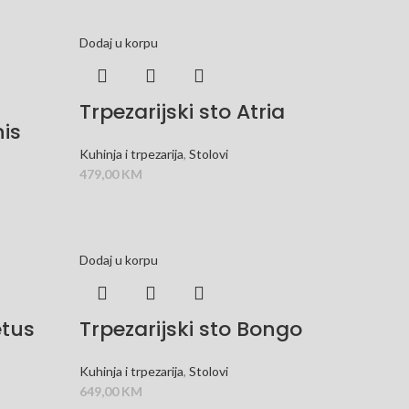
Dodaj u korpu
Trpezarijski sto Atria
nis
Kuhinja i trpezarija
,
Stolovi
479,00
KM
Dodaj u korpu
etus
Trpezarijski sto Bongo
Kuhinja i trpezarija
,
Stolovi
649,00
KM