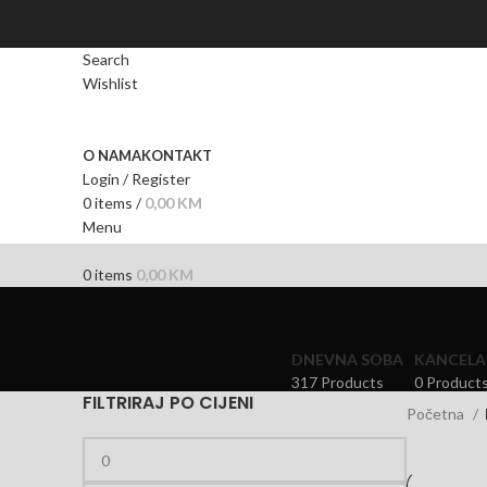
Search
Wishlist
O NAMA
KONTAKT
Login / Register
0
items
/
0,00
KM
Menu
0
items
0,00
KM
DNEVNA SOBA
KANCELA
317 Products
0 Product
FILTRIRAJ PO CIJENI
Početna