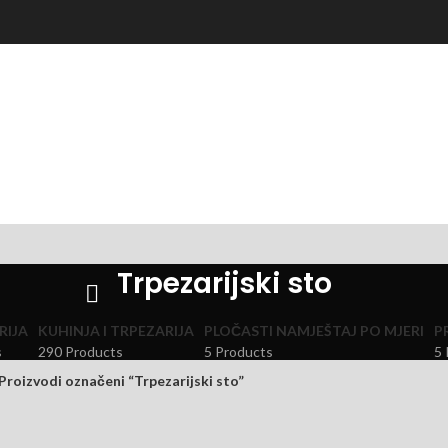
Trpezarijski sto
RIJA
KUHINJA I TRPEZARIJA
PLOČASTI NAMJEŠTAJ PO MJERI
P
s
290 Products
5 Products
5 
Proizvodi označeni “Trpezarijski sto”