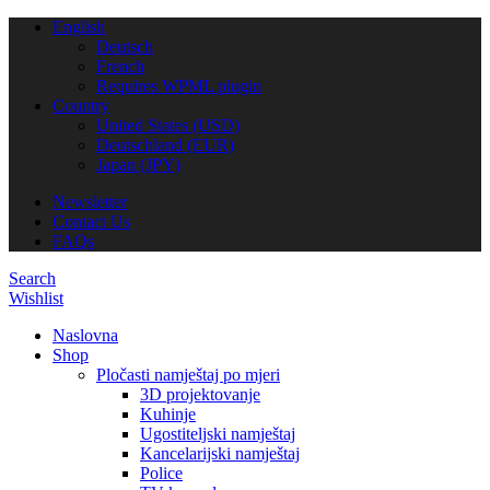
English
Deutsch
French
Requires WPML plugin
Country
United States (USD)
Deutschland (EUR)
Japan (JPY)
Newsletter
Contact Us
FAQs
Search
Wishlist
Naslovna
Shop
Pločasti namještaj po mjeri
3D projektovanje
Kuhinje
Ugostiteljski namještaj
Kancelarijski namještaj
Police