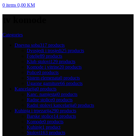
0
items
0,00
KM
tv komode
Categories
Dnevna soba
317 products
Dvosjedi i trosjedi
25 products
Fotelje
89 products
Klub stolovi
129 products
Komode i vitrine
20 products
Police
0 products
Sistem elemenata
0 products
Ugaone garniture
66 products
Kancelarija
0 products
Kanc. namjestaj
0 products
Radne stolice
0 products
Radni stolovi kancelarija
0 products
Kuhinja i trpezarija
290 products
Barske stolice
14 products
Komode
0 products
Kuhinje
1 product
Stolovi
163 products