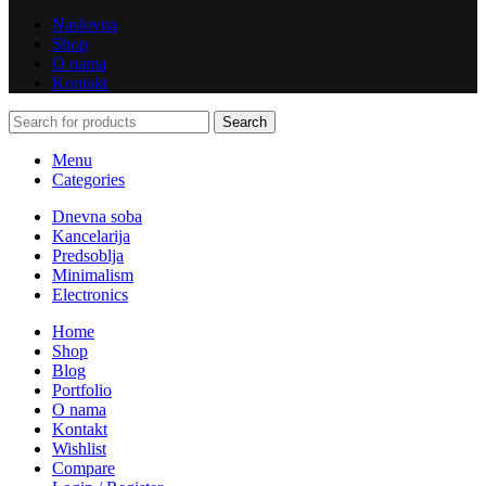
Naslovna
Shop
O nama
Kontakt
Search
Menu
Categories
Dnevna soba
Kancelarija
Predsoblja
Minimalism
Electronics
Home
Shop
Blog
Portfolio
O nama
Kontakt
Wishlist
Compare