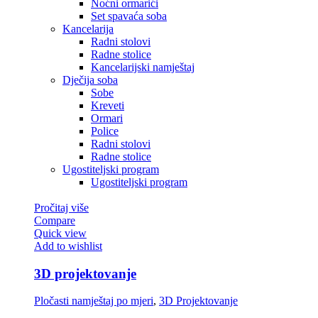
Noćni ormarići
Set spavaća soba
Kancelarija
Radni stolovi
Radne stolice
Kancelarijski namještaj
Dječija soba
Sobe
Kreveti
Ormari
Police
Radni stolovi
Radne stolice
Ugostiteljski program
Ugostiteljski program
Pročitaj više
Compare
Quick view
Add to wishlist
3D projektovanje
Pločasti namještaj po mjeri
,
3D Projektovanje