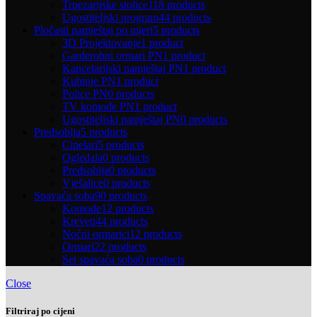
Trpezarijske stolice
118 products
Ugostiteljski program
44 products
Pločasti namještaj po mjeri
5 products
3D Projektovanje
1 product
Garderobni ormari PN
1 product
Kancelarijski namještaj PN
1 product
Kuhinje PN
1 product
Police PN
0 products
TV komode PN
1 product
Ugostiteljski namještaj PN
0 products
Predsoblja
5 products
Cipelari
5 products
Ogledala
0 products
Predsoblja
0 products
Vješalice
0 products
Spavaća soba
90 products
Komode
12 products
Kreveti
44 products
Noćni ormarici
12 products
Ormari
22 products
Set spavaća soba
0 products
Close
Filtriraj po cijeni