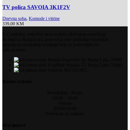
TV polica SAVOIA 3K1F2V
Dnevna soba
,
Komode i vitrine
339,00
KM
U Comfortu, vodećem proizvođaču pločastog namještaja
po mjeri u Banja Luci, posvećeni smo pružanju vrhunskih
rješenja za unutrašnje uređenje koji će zadovoljiti sve
vaše potrebe.
Branka Popovića 36, Banja Luka 78000
Krajiških brigada 23, Banja Luka 78000,
Telefon: 065 593 851
Radno vrijeme
Ponedeljak - Petak:
09:00 - 19:00
Subota
09:00-16:00
Nedeljom ne radimo!
Brzi linkovi