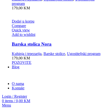
program
179,00
KM
Dodaj u korpu
Compare
Quick view
Add to wishlist
Barska stolica Nora
Kuhinja i trpezarija
,
Barske stolice
,
Ugostiteljski program
179,00
KM
POZOVITE
Blog
O nama
Kontakt
Login / Register
0
items
/
0,00
KM
Menu