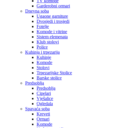
TV komode
Garderobni ormari
Dnevna soba
Ugaone garniture
Dvosjedi i trosjedi
Fotelje
Komode i vitrine
Sistem elemenata
Klub stolovi
Police
Kuhinja i trpezarija
Kuhinje
Komode
Stolovi
Trpezarijske Stolice
Barske stolice
Predsoblja
Predsoblja
Cipelari
Vješalice
Ogledala
Spavaća soba
Kreveti
Ormari
Komode