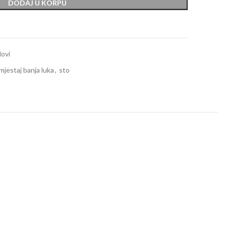
DODAJ U KORPU
t
lovi
mjestaj banja luka
,
sto