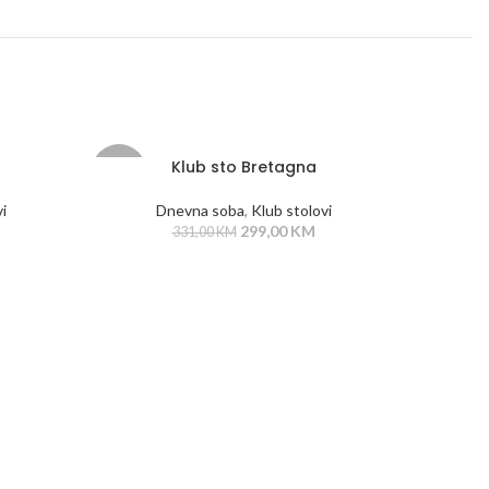
Klub sto Bretagna
-10%
i
Dnevna soba
,
Klub stolovi
299,00
KM
331,00
KM
U
Dne