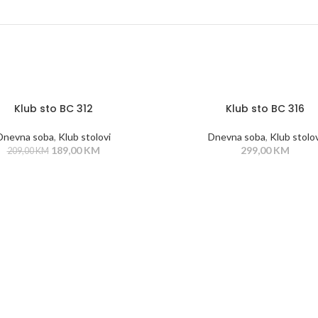
Klub sto BC 312
Klub sto BC 316
Dnevna soba
,
Klub stolovi
Dnevna soba
,
Klub stolov
189,00
KM
299,00
KM
209,00
KM