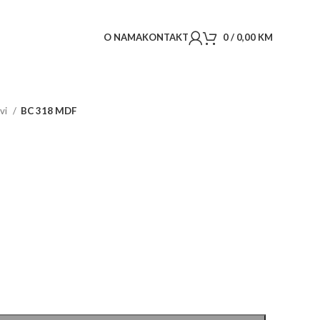
O NAMA
KONTAKT
0
/
0,00
KM
ovi
BC 318 MDF