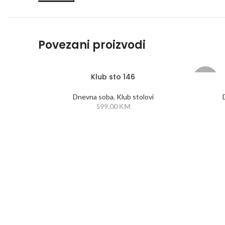
Povezani proizvodi
Klub sto 146
-10%
Dnevna soba
,
Klub stolovi
599,00
KM