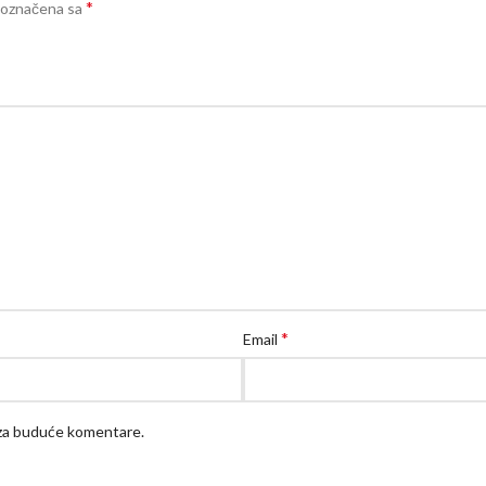
*
 označena sa
*
Email
 za buduće komentare.