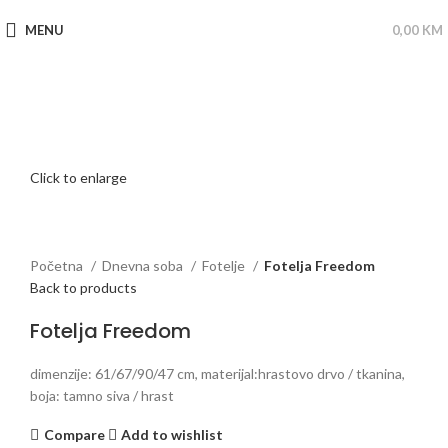
MENU
0,00
KM
Click to enlarge
Početna
Dnevna soba
Fotelje
Fotelja Freedom
Back to products
Fotelja Freedom
dimenzije: 61/67/90/47 cm, materijal:hrastovo drvo / tkanina,
boja: tamno siva / hrast
Compare
Add to wishlist