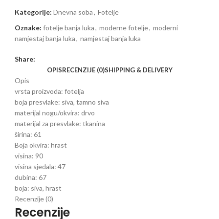
Kategorije:
Dnevna soba
,
Fotelje
Oznake:
fotelje banja luka
,
moderne fotelje
,
moderni
namjestaj banja luka
,
namjestaj banja luka
Share:
OPIS
RECENZIJE (0)
SHIPPING & DELIVERY
Opis
vrsta proizvoda:
fotelja
boja presvlake:
siva, tamno siva
materijal nogu/okvira:
drvo
materijal za presvlake:
tkanina
širina:
61
Boja okvira: hrast
visina:
90
visina sjedala:
47
dubina:
67
boja:
siva, hrast
Recenzije (0)
Recenzije