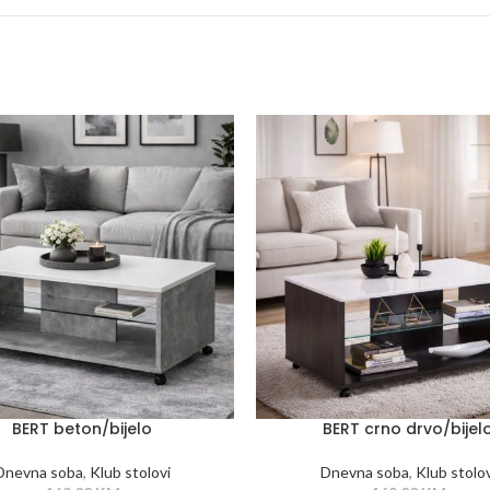
BERT beton/bijelo
BERT crno drvo/bijel
Dnevna soba
,
Klub stolovi
Dnevna soba
,
Klub stolov