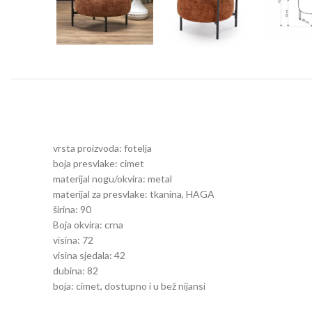
vrsta proizvoda:
fotelja
boja presvlake:
cimet
materijal nogu/okvira:
metal
materijal za presvlake:
tkanina, HAGA
širina:
90
Boja okvira:
crna
visina:
72
visina sjedala:
42
dubina:
82
boja:
cimet, dostupno i u bež nijansi