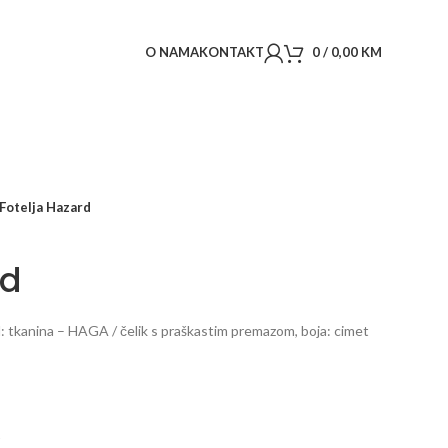
O NAMA
KONTAKT
0
/
0,00
KM
Fotelja Hazard
rd
l: tkanina – HAGA / čelik s praškastim premazom, boja: cimet
t