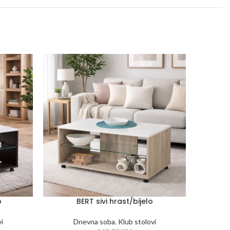
o
BERT sivi hrast/bijelo
i
Dnevna soba
,
Klub stolovi
D