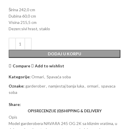
Širina 242,0 cm
Dubina 60,0 cm
Visina 215,5 cm
Dezen:sivi hrast, staklo
DODAJ U KORPU
Compare
Add to wishlist
Kategorije:
Ormari
,
Spavaća soba
Oznake:
garderober
,
namjestaj banja luka
,
ormari
,
spavaca
soba
Share:
OPIS
RECENZIJE (0)
SHIPPING & DELIVERY
Opis
Model garderobera NAVARA 245 OG 2K sa kliznim vratima, u