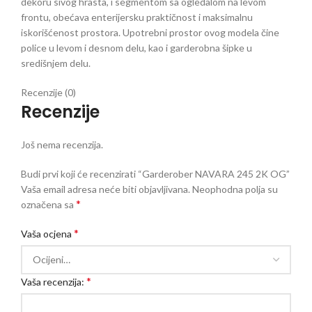
dekoru sivog hrasta, i segmentom sa ogledalom na levom
frontu, obećava enterijersku praktičnost i maksimalnu
iskorišćenost prostora. Upotrebni prostor ovog modela čine
police u levom i desnom delu, kao i garderobna šipke u
središnjem delu.
Recenzije (0)
Recenzije
Još nema recenzija.
Budi prvi koji će recenzirati “Garderober NAVARA 245 2K OG”
Vaša email adresa neće biti objavljivana.
Neophodna polja su
*
označena sa
*
Vaša ocjena
*
Vaša recenzija: