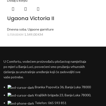
Dodaj u korpu
Ugaona Victoria II
Dnevna soba
,
Ugaone garniture
1.549,00
KM
1.719,00
KM
U Comfortu, vodećem proizvođaču pločastog namještaja
po mjeri u Banja Luci, posvećeni smo pružanju vrhunskih
rješenja za unutrašnje uređenje koji će zadovoljiti sve
vaše potrebe.
Branka Popovića 36, Banja Luka 78000
Krajiških brigada 23, Banja Luka 78000,
Telefon: 065 593 851