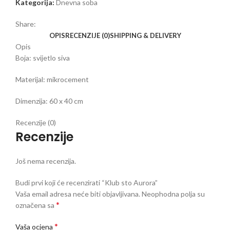
Kategorija:
Dnevna soba
Share:
OPIS
RECENZIJE (0)
SHIPPING & DELIVERY
Opis
Boja: svijetlo siva
Materijal: mikrocement
Dimenzija: 60 x 40 cm
Recenzije (0)
Recenzije
Još nema recenzija.
Budi prvi koji će recenzirati “Klub sto Aurora”
Vaša email adresa neće biti objavljivana.
Neophodna polja su
*
označena sa
*
Vaša ocjena