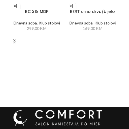
DODAJ U KORPU
DODAJ U KORPU
BC 318 MDF
BERT crno drvo/bijelo
Dnevna soba
,
Klub stolovi
Dnevna soba
,
Klub stolovi
299,00
KM
169,00
KM
D