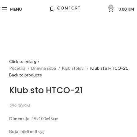
0
MENU
0,00
KM
Click to enlarge
Početna
Dnevna soba
Klub stolovi
Klub sto HTCO-21
Back to products
Klub sto HTCO-21
299,00
KM
Dimenzije
: 45x100x45cm
Boja
: bijeli mdf sjaj