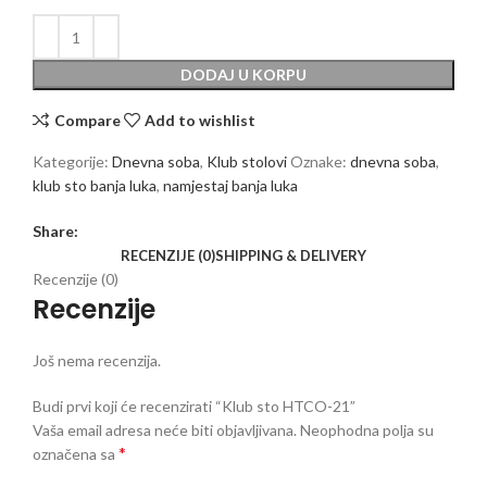
DODAJ U KORPU
Compare
Add to wishlist
Kategorije:
Dnevna soba
,
Klub stolovi
Oznake:
dnevna soba
,
klub sto banja luka
,
namjestaj banja luka
Share:
RECENZIJE (0)
SHIPPING & DELIVERY
Recenzije (0)
Recenzije
Još nema recenzija.
Budi prvi koji će recenzirati “Klub sto HTCO-21”
Vaša email adresa neće biti objavljivana.
Neophodna polja su
*
označena sa