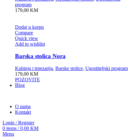
program
179,00
KM
Dodaj u korpu
Compare
Quick view
Add to wishlist
Barska stolica Nora
Kuhinja i trpezarija
,
Barske stolice
,
Ugostiteljski program
179,00
KM
POZOVITE
Blog
O nama
Kontakt
Login / Register
0
items
/
0,00
KM
Menu