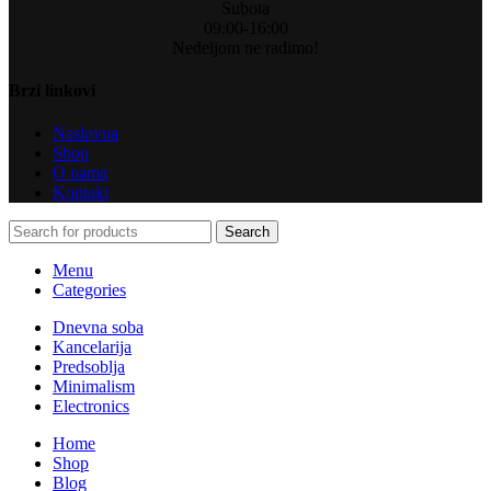
Subota
09:00-16:00
Nedeljom ne radimo!
Brzi linkovi
Naslovna
Shop
O nama
Kontakt
Search
Menu
Categories
Dnevna soba
Kancelarija
Predsoblja
Minimalism
Electronics
Home
Shop
Blog