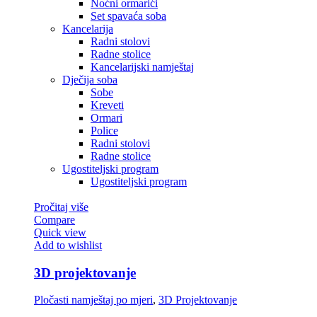
Noćni ormarići
Set spavaća soba
Kancelarija
Radni stolovi
Radne stolice
Kancelarijski namještaj
Dječija soba
Sobe
Kreveti
Ormari
Police
Radni stolovi
Radne stolice
Ugostiteljski program
Ugostiteljski program
Pročitaj više
Compare
Quick view
Add to wishlist
3D projektovanje
Pločasti namještaj po mjeri
,
3D Projektovanje