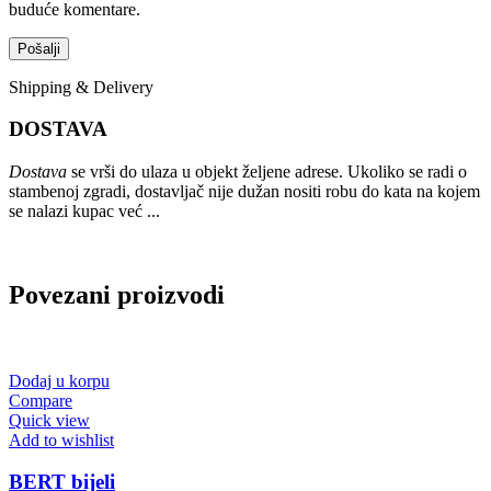
buduće komentare.
Shipping & Delivery
DOSTAVA
Dostava
se vrši do ulaza u objekt željene adrese. Ukoliko se radi o
stambenoj zgradi, dostavljač nije dužan nositi robu do kata na kojem
se nalazi kupac već ...
Povezani proizvodi
Dodaj u korpu
Compare
Quick view
Add to wishlist
BERT bijeli