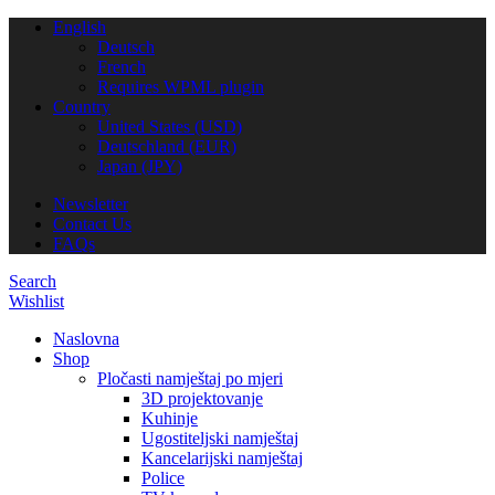
English
Deutsch
French
Requires WPML plugin
Country
United States (USD)
Deutschland (EUR)
Japan (JPY)
Newsletter
Contact Us
FAQs
Search
Wishlist
Naslovna
Shop
Pločasti namještaj po mjeri
3D projektovanje
Kuhinje
Ugostiteljski namještaj
Kancelarijski namještaj
Police