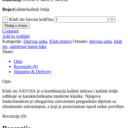
Boja:
Kašmir/kašmir folija
Klub sto Savoia količina
Dodaj u korpu
Compare
Add to wishlist
Kategorije:
Dnevna soba
,
Klub stolovi
Oznake:
dnevna soba
,
klub
sto
,
namjestaj banja luka
Share:
Opis
Recenzije (0)
Shipping & Delivery
Opis
Klub sto SAVOIA je u kombinaciji kašmir dekora i kašmir folije
odlikuje se karakteristikama moderne klasike. Njegova
funkcionalnost je obogaćena zatvorenim pregradnim dijelom sa
obostranim zatvaranjem, a koji je pozicioniran ispod radne površine.
Recenzije (0)