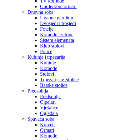
TV komode
Garderobni ormari
Dnevna soba
Ugaone garniture
Dvosjedi i trosjedi
Fotelje
Komode i vitrine
Sistem elemenata
Klub stolovi
Police
Kuhinja i trpezarija
Kuhinje
Komode
Stolovi
Trpezarijske Stolice
Barske stolice
Predsoblja
Predsoblja
Cipelari
Vješalice
Ogledala
Spavaća soba
Kreveti
Ormari
Komode