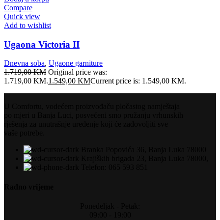
Compare
Quick view
Add to wishlist
Ugaona Victoria II
Dnevna soba
,
Ugaone garniture
1.719,00
KM
Original price was:
1.719,00 KM.
1.549,00
KM
Current price is: 1.549,00 KM.
U Comfortu, vodećem proizvođaču pločastog namještaja
po mjeri u Banja Luci, posvećeni smo pružanju vrhunskih
rješenja za unutrašnje uređenje koji će zadovoljiti sve
vaše potrebe.
Branka Popovića 36, Banja Luka 78000
Krajiških brigada 23, Banja Luka 78000,
Telefon: 065 593 851
Radno vrijeme
Ponedeljak - Petak:
09:00 - 19:00