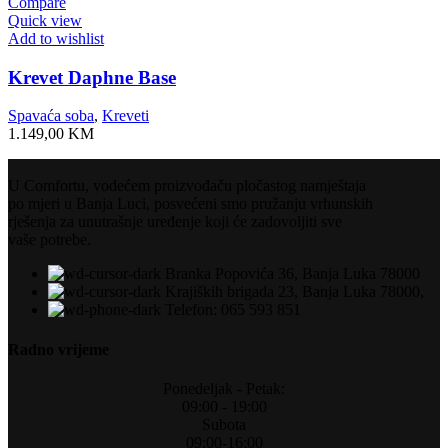
Compare
Quick view
Add to wishlist
Krevet Daphne Base
Spavaća soba
,
Kreveti
1.149,00
KM
U Comfortu, vodećem proizvođaču pločastog namještaja
po mjeri u Banja Luci, posvećeni smo pružanju vrhunskih
rješenja za unutrašnje uređenje koji će zadovoljiti sve
vaše potrebe.
Branka Popovića 36, Banja Luka 78000
Krajiških brigada 23, Banja Luka 78000,
Telefon: 065 593 851
Radno vrijeme
Ponedeljak - Petak:
09:00 - 19:00
Subota
09:00-16:00