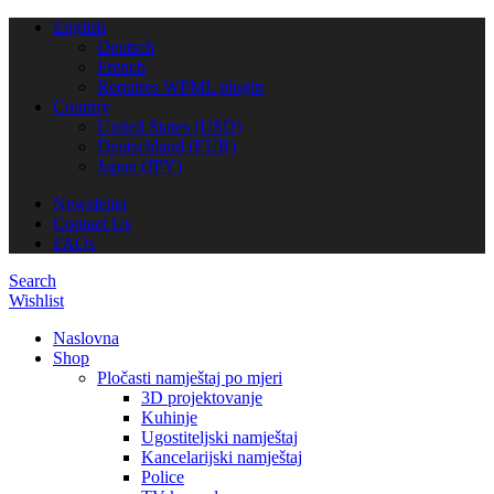
English
Deutsch
French
Requires WPML plugin
Country
United States (USD)
Deutschland (EUR)
Japan (JPY)
Newsletter
Contact Us
FAQs
Search
Wishlist
Naslovna
Shop
Pločasti namještaj po mjeri
3D projektovanje
Kuhinje
Ugostiteljski namještaj
Kancelarijski namještaj
Police