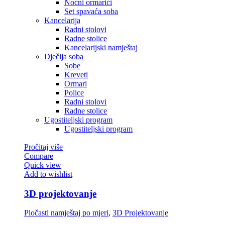
Noćni ormarići
Set spavaća soba
Kancelarija
Radni stolovi
Radne stolice
Kancelarijski namještaj
Dječija soba
Sobe
Kreveti
Ormari
Police
Radni stolovi
Radne stolice
Ugostiteljski program
Ugostiteljski program
Pročitaj više
Compare
Quick view
Add to wishlist
3D projektovanje
Pločasti namještaj po mjeri
,
3D Projektovanje