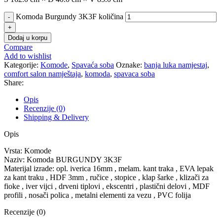
Komoda Burgundy 3K3F količina
Dodaj u korpu
Compare
Add to wishlist
Kategorije:
Komode
,
Spavaća soba
Oznake:
banja luka namjestaj
,
comfort salon namještaja
,
komoda
,
spavaca soba
Share:
Opis
Recenzije (0)
Shipping & Delivery
Opis
Vrsta: Komode
Naziv: Komoda BURGUNDY 3K3F
Materijal izrade: opl. iverica 16mm , melam. kant traka , EVA lepak
za kant traku , HDF 3mm , ručice , stopice , klap šarke , klizači za
fioke , iver vijci , drveni tiplovi , ekscentri , plastični delovi , MDF
profili , nosači polica , metalni elementi za vezu , PVC folija
Recenzije (0)