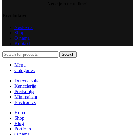
Nedeljom ne radimo!
Brzi linkovi
Naslovna
Shop
O nama
Kontakt
Search
Menu
Categories
Dnevna soba
Kancelarija
Predsoblja
Minimalism
Electronics
Home
Shop
Blog
Portfolio
O nama