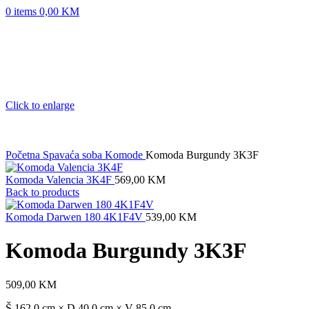
0
items
0,00
KM
Click to enlarge
Početna
Spavaća soba
Komode
Komoda Burgundy 3K3F
Komoda Valencia 3K4F
569,00
KM
Back to products
Komoda Darwen 180 4K1F4V
539,00
KM
Komoda Burgundy 3K3F
509,00
KM
Š 162.0 cm × D 40.0 cm × V 85.0 cm