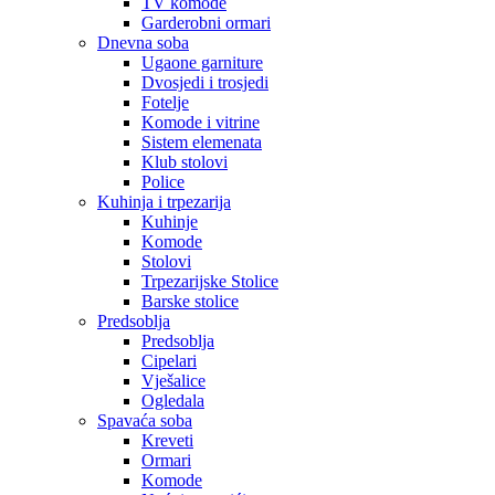
TV komode
Garderobni ormari
Dnevna soba
Ugaone garniture
Dvosjedi i trosjedi
Fotelje
Komode i vitrine
Sistem elemenata
Klub stolovi
Police
Kuhinja i trpezarija
Kuhinje
Komode
Stolovi
Trpezarijske Stolice
Barske stolice
Predsoblja
Predsoblja
Cipelari
Vješalice
Ogledala
Spavaća soba
Kreveti
Ormari
Komode