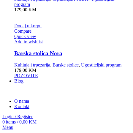
program
179,00
KM
Dodaj u korpu
Compare
Quick view
Add to wishlist
Barska stolica Nora
Kuhinja i trpezarija
,
Barske stolice
,
Ugostiteljski program
179,00
KM
POZOVITE
Blog
O nama
Kontakt
Login / Register
0
items
/
0,00
KM
Menu