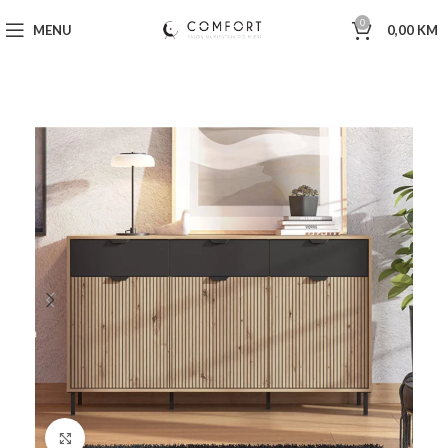
0
MENU
0,00
KM
Click to enlarge