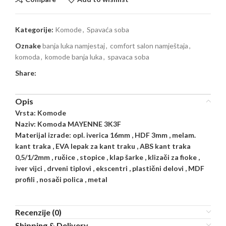
Kategorije:
Komode
,
Spavaća soba
Oznake
banja luka namjestaj
,
comfort salon namještaja
,
komoda
,
komode banja luka
,
spavaca soba
Share:
Opis
Vrsta: Komode
Naziv: Komoda MAYENNE 3K3F
Materijal izrade: opl. iverica 16mm , HDF 3mm , melam.
kant traka , EVA lepak za kant traku , ABS kant traka
0,5/1/2mm , ručice , stopice , klap šarke , klizači za fioke ,
iver vijci , drveni tiplovi , ekscentri , plastični delovi , MDF
profili , nosači polica , metal
Recenzije (0)
Shipping & Delivery