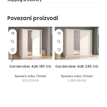
Povezani proizvodi
DODAJ U KORPU
DODAJ U KORPU
Garderober ALBI 180 OG
Garderober ALBI 245 OG
Ga
Spavaća soba
,
Ormari
Spavaća soba
,
Ormari
829,00
KM
1.089,00
KM