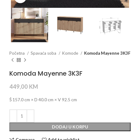
Početna
Spavaća soba
Komode
Komoda Mayenne 3K3F
Komoda Mayenne 3K3F
449,00
KM
Š 157.0 cm × D 40.0 cm × V 92.5 cm
DODAJ U KORPU
Compare
Add to wishlist