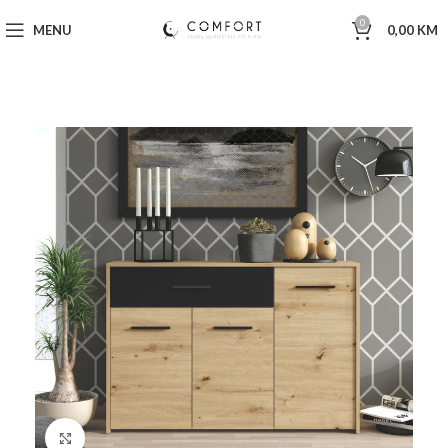
0
MENU
0,00
KM
Click to enlarge