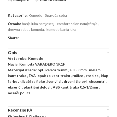
Kategorije:
Komode
,
Spavaća soba
Oznake
banja luka namjestaj
,
comfort salon namještaja
,
dnevna soba
,
komoda
,
komode banja luka
Share:
Opis
Vrsta robe: Komode
Naziv: Komoda VARADERO 3K1F
Materijal izrade: opl. iverica 16mm , HDF 3mm , melam.
kant traka , EVA lepak za kant traku , ručice , stopice , klap
šarke , klizači za fioke , iver vijci , drveni tiplovi , ekscentri ,
ekserići , plastični delovi , ABS kant traka 0,5/1/2mm ,
nosači polica
Recenzije (0)
Shipping & Delivery