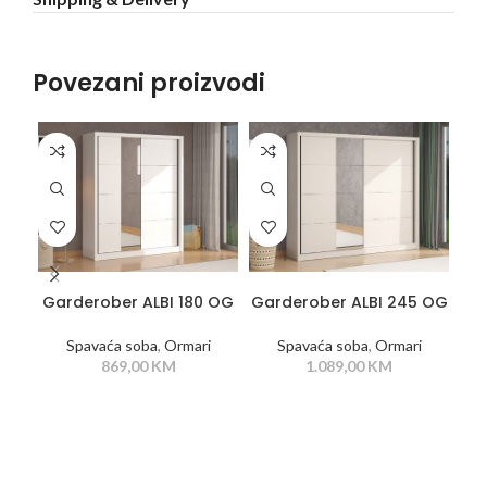
Povezani proizvodi
DODAJ U KORPU
DODAJ U KORPU
Garderober ALBI 180 OG
Garderober ALBI 245 OG
Ga
Spavaća soba
,
Ormari
Spavaća soba
,
Ormari
869,00
KM
1.089,00
KM