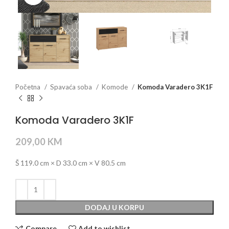
Početna
Spavaća soba
Komode
Komoda Varadero 3K1F
Komoda Varadero 3K1F
209,00
KM
Š 119.0 cm × D 33.0 cm × V 80.5 cm
DODAJ U KORPU
Compare
Add to wishlist