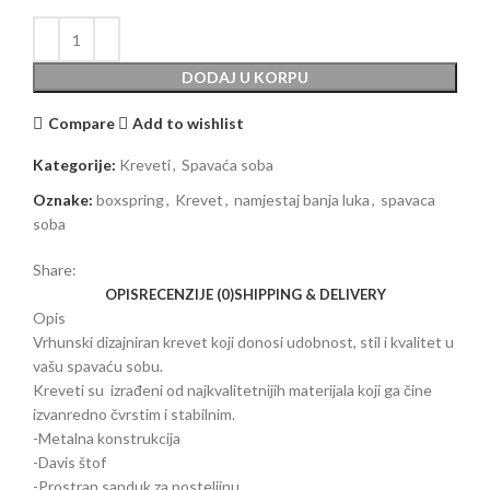
DODAJ U KORPU
Compare
Add to wishlist
Kategorije:
Kreveti
,
Spavaća soba
Oznake:
boxspring
,
Krevet
,
namjestaj banja luka
,
spavaca
soba
Share:
OPIS
RECENZIJE (0)
SHIPPING & DELIVERY
Opis
Vrhunski dizajniran krevet koji donosi udobnost, stil i kvalitet u
vašu spavaću sobu.
Kreveti su izrađeni od najkvalitetnijih materijala koji ga čine
izvanredno čvrstim i stabilnim.
-Metalna konstrukcija
-Davis štof
-Prostran sanduk za posteljinu