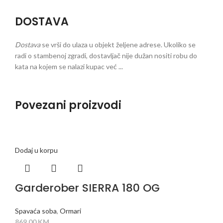
DOSTAVA
Dostava
se vrši do ulaza u objekt željene adrese. Ukoliko se
radi o stambenoj zgradi, dostavljač nije dužan nositi robu do
kata na kojem se nalazi kupac već ...
Povezani proizvodi
Dodaj u korpu
Garderober SIERRA 180 OG
Spavaća soba
,
Ormari
869,00
KM