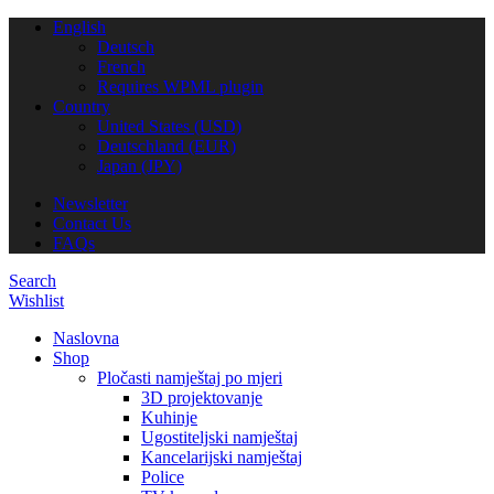
English
Deutsch
French
Requires WPML plugin
Country
United States (USD)
Deutschland (EUR)
Japan (JPY)
Newsletter
Contact Us
FAQs
Search
Wishlist
Naslovna
Shop
Pločasti namještaj po mjeri
3D projektovanje
Kuhinje
Ugostiteljski namještaj
Kancelarijski namještaj
Police