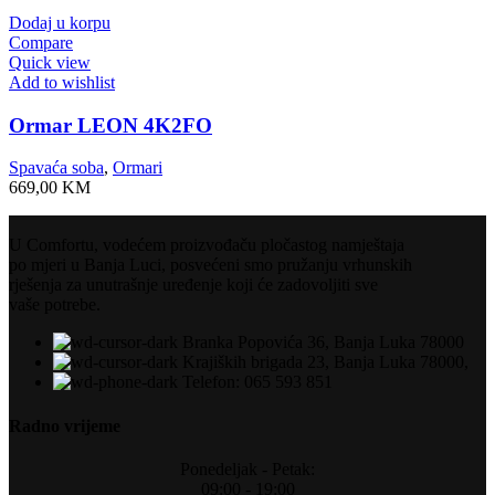
Dodaj u korpu
Compare
Quick view
Add to wishlist
Ormar LEON 4K2FO
Spavaća soba
,
Ormari
669,00
KM
U Comfortu, vodećem proizvođaču pločastog namještaja
po mjeri u Banja Luci, posvećeni smo pružanju vrhunskih
rješenja za unutrašnje uređenje koji će zadovoljiti sve
vaše potrebe.
Branka Popovića 36, Banja Luka 78000
Krajiških brigada 23, Banja Luka 78000,
Telefon: 065 593 851
Radno vrijeme
Ponedeljak - Petak:
09:00 - 19:00