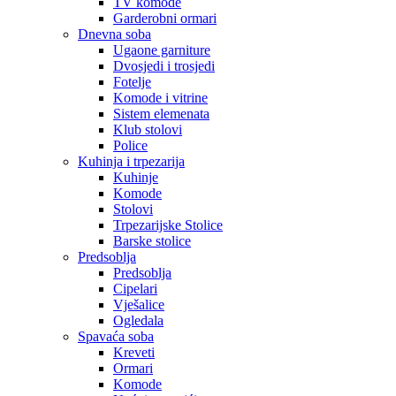
TV komode
Garderobni ormari
Dnevna soba
Ugaone garniture
Dvosjedi i trosjedi
Fotelje
Komode i vitrine
Sistem elemenata
Klub stolovi
Police
Kuhinja i trpezarija
Kuhinje
Komode
Stolovi
Trpezarijske Stolice
Barske stolice
Predsoblja
Predsoblja
Cipelari
Vješalice
Ogledala
Spavaća soba
Kreveti
Ormari
Komode