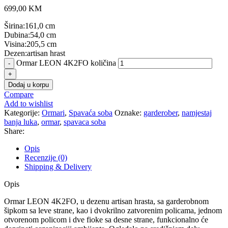
699,00
KM
Širina:161,0 cm
Dubina:54,0 cm
Visina:205,5 cm
Dezen:artisan hrast
Ormar LEON 4K2FO količina
Dodaj u korpu
Compare
Add to wishlist
Kategorije:
Ormari
,
Spavaća soba
Oznake:
garderober
,
namjestaj
banja luka
,
ormar
,
spavaca soba
Share:
Opis
Recenzije (0)
Shipping & Delivery
Opis
Ormar LEON 4K2FO, u dezenu artisan hrasta, sa garderobnom
šipkom sa leve strane, kao i dvokrilno zatvorenim policama, jednom
otvorenom policom i dve fioke sa desne strane, funkcionalno će