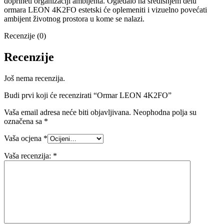
doprineti organizaciji ambijenta. Ogledalo na središnjem delu
ormara LEON 4K2FO estetski će oplemeniti i vizuelno povećati
ambijent životnog prostora u kome se nalazi.
Recenzije (0)
Recenzije
Još nema recenzija.
Budi prvi koji će recenzirati “Ormar LEON 4K2FO”
Vaša email adresa neće biti objavljivana.
Neophodna polja su
označena sa
*
Vaša ocjena
*
Vaša recenzija:
*