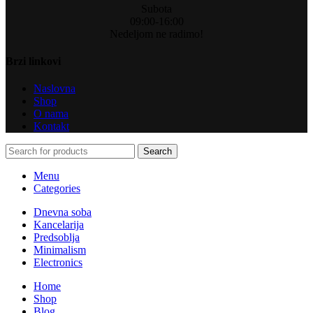
Subota
09:00-16:00
Nedeljom ne radimo!
Brzi linkovi
Naslovna
Shop
O nama
Kontakt
Search
Menu
Categories
Dnevna soba
Kancelarija
Predsoblja
Minimalism
Electronics
Home
Shop
Blog