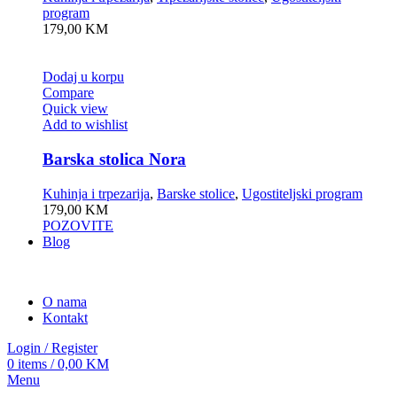
program
179,00
KM
Dodaj u korpu
Compare
Quick view
Add to wishlist
Barska stolica Nora
Kuhinja i trpezarija
,
Barske stolice
,
Ugostiteljski program
179,00
KM
POZOVITE
Blog
O nama
Kontakt
Login / Register
0
items
/
0,00
KM
Menu