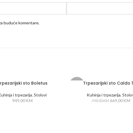
 za buduće komentare.
rpezarijski sto Boletus
Trpezarijski sto Caldo 
-11%
uhinja i trpezarija
,
Stolovi
Kuhinja i trpezarija
,
Stolo
949,00
KM
669,00
KM
749,00
KM