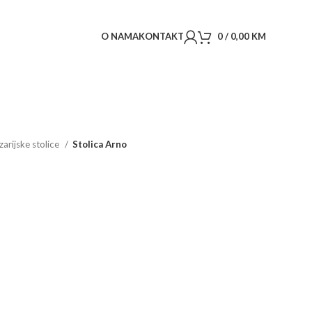
O NAMA
KONTAKT
0
/
0,00
KM
zarijske stolice
Stolica Arno