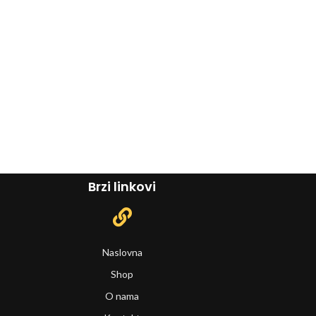
T
K
Brzi linkovi
Naslovna
Shop
O nama