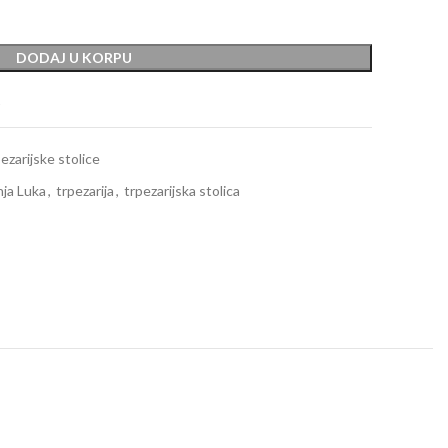
DODAJ U KORPU
t
ezarijske stolice
nja Luka
,
trpezarija
,
trpezarijska stolica