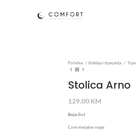
Početna
Kuhinja i trpezarija
Trpe
Stolica Arno
129,00
KM
Boja
:Bež
Crne metalne noge