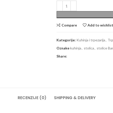
Compare
Add to wishlis
Kategorije:
Kuhinja i trpezarija
,
Trp
Oznake
kuhinja
,
stolica
,
stolice Ba
Share:
RECENZIJE (0)
SHIPPING & DELIVERY