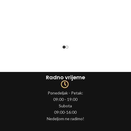
Radno vrijeme
Ponedeljak - Petak:
09:00 - 19:00
Subota
09:00-16:00
Nedeljom ne radimo!