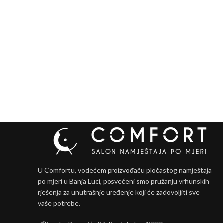
U Comfortu, vodećem proizvođaču pločastog namještaja
po mjeri u Banja Luci, posvećeni smo pružanju vrhunskih
rješenja za unutrašnje uređenje koji će zadovoljiti sve
vaše potrebe.