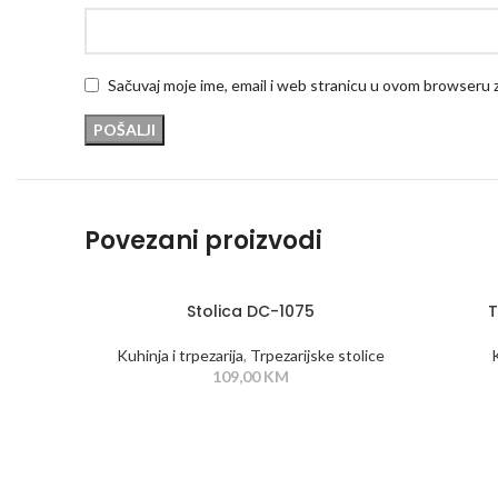
Sačuvaj moje ime, email i web stranicu u ovom browseru
Povezani proizvodi
Stolica DC-1075
T
Kuhinja i trpezarija
,
Trpezarijske stolice
K
109,00
KM