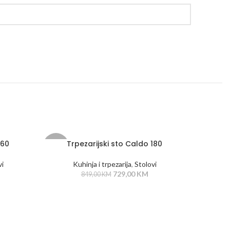
160
Trpezarijski sto Caldo 180
-14%
vi
Kuhinja i trpezarija
,
Stolovi
729,00
KM
849,00
KM