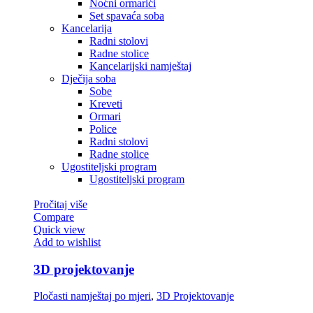
Noćni ormarići
Set spavaća soba
Kancelarija
Radni stolovi
Radne stolice
Kancelarijski namještaj
Dječija soba
Sobe
Kreveti
Ormari
Police
Radni stolovi
Radne stolice
Ugostiteljski program
Ugostiteljski program
Pročitaj više
Compare
Quick view
Add to wishlist
3D projektovanje
Pločasti namještaj po mjeri
,
3D Projektovanje