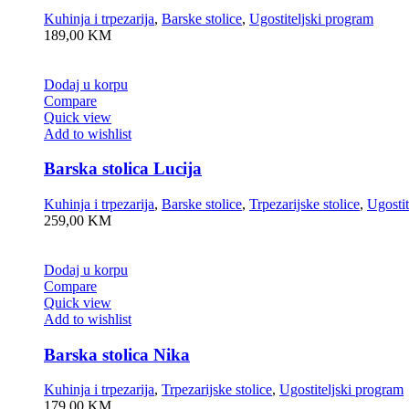
Kuhinja i trpezarija
,
Barske stolice
,
Ugostiteljski program
189,00
KM
Dodaj u korpu
Compare
Quick view
Add to wishlist
Barska stolica Lucija
Kuhinja i trpezarija
,
Barske stolice
,
Trpezarijske stolice
,
Ugostit
259,00
KM
Dodaj u korpu
Compare
Quick view
Add to wishlist
Barska stolica Nika
Kuhinja i trpezarija
,
Trpezarijske stolice
,
Ugostiteljski program
179,00
KM