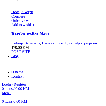
Dodaj u korpu
Compare
Quick view
Add to wishlist
Barska stolica Nora
Kuhinja i trpezarija
,
Barske stolice
,
Ugostiteljski program
179,00
KM
POZOVITE
Blog
O nama
Kontakt
Login / Register
0
items
/
0,00
KM
Menu
0
items
0,00
KM