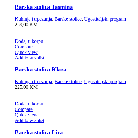
Barska stolica Jasmina
Kuhinja i trpezarija
,
Barske stolice
,
Ugostiteljski program
259,00
KM
Dodaj u korpu
Compare
Quick view
Add to wishlist
Barska stolica Klara
Kuhinja i trpezarija
,
Barske stolice
,
Ugostiteljski program
225,00
KM
Dodaj u korpu
Compare
Quick view
Add to wishlist
Barska stolica Lira