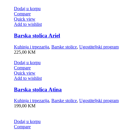
Dodaj u korpu
Compare
Quick view
Add to wishlist
Barska stolica Ariel
Kuhinja i trpezarija
,
Barske stolice
,
Ugostiteljski program
225,00
KM
Dodaj u korpu
Compare
Quick view
Add to wishlist
Barska stolica Atina
Kuhinja i trpezarija
,
Barske stolice
,
Ugostiteljski program
199,00
KM
Dodaj u korpu
Compare