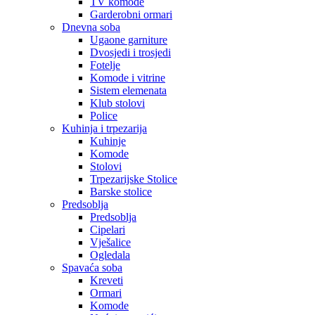
TV komode
Garderobni ormari
Dnevna soba
Ugaone garniture
Dvosjedi i trosjedi
Fotelje
Komode i vitrine
Sistem elemenata
Klub stolovi
Police
Kuhinja i trpezarija
Kuhinje
Komode
Stolovi
Trpezarijske Stolice
Barske stolice
Predsoblja
Predsoblja
Cipelari
Vješalice
Ogledala
Spavaća soba
Kreveti
Ormari
Komode