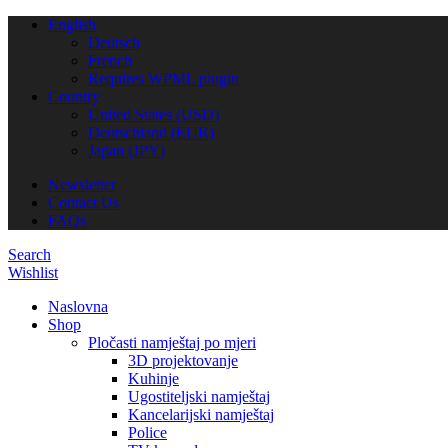
English
Deutsch
French
Requires WPML plugin
Country
United States (USD)
Deutschland (EUR)
Japan (JPY)
Newsletter
Contact Us
FAQs
Search
Wishlist
Naslovna
Shop
Pločasti namještaj po mjeri
3D projektovanje
Kuhinje
Ugostiteljski namještaj
Kancelarijski namještaj
Police