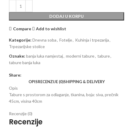
DODAJ U KORPU
Compare
Add to wishlist
Kategorije:
Dnevna soba
,
Fotelje
,
Kuhinja i trpezarija
,
Trpezarijske stolice
Oznake:
banja luka namjestaj
,
moderni tabure
,
tabure
,
tabure banja luka
Share:
OPIS
RECENZIJE (0)
SHIPPING & DELIVERY
Opis
Tabure s prostorom za odlaganje, tkanina, boja: siva, prečnik
45cm, visina 40cm
Recenzije (0)
Recenzije