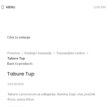
MENU
0,00
KM
Click to enlarge
Početna
Kuhinja i trpezarija
Trpezarijske stolice
Tabure Tup
Back to products
Tabure Tup
149,00
KM
Tabure s prostorom za odlaganje, tkanina, boja: siva, prečnik
45cm, visina 40cm