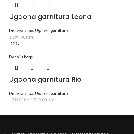
Ugaona garnitura Leona
Dnevna soba
,
Ugaone garniture
1.899,00
KM
-10%
Dodaj u korpu
Ugaona garnitura Rio
Dnevna soba
,
Ugaone garniture
1.549,00
KM
1.719,00
KM
U Comfortu, vodećem proizvođaču pločastog namještaja