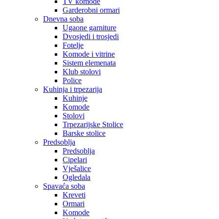
TV komode
Garderobni ormari
Dnevna soba
Ugaone garniture
Dvosjedi i trosjedi
Fotelje
Komode i vitrine
Sistem elemenata
Klub stolovi
Police
Kuhinja i trpezarija
Kuhinje
Komode
Stolovi
Trpezarijske Stolice
Barske stolice
Predsoblja
Predsoblja
Cipelari
Vješalice
Ogledala
Spavaća soba
Kreveti
Ormari
Komode