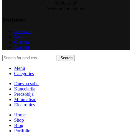
09:00-16:00
Nedeljom ne radimo!
Brzi linkovi
Naslovna
Shop
O nama
Kontakt
Search
Menu
Categories
Dnevna soba
Kancelarija
Predsoblja
Minimalism
Electronics
Home
Shop
Blog
Portfolio