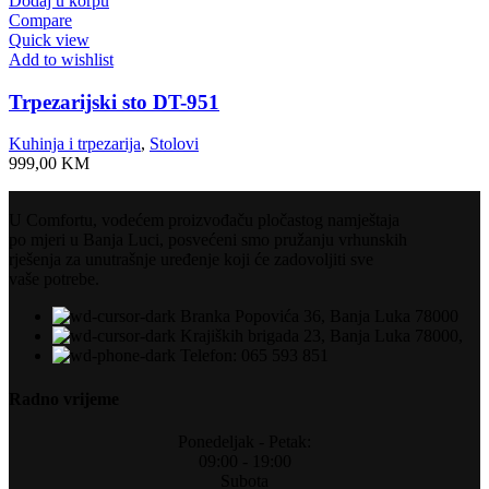
Dodaj u korpu
Compare
Quick view
Add to wishlist
Trpezarijski sto DT-951
Kuhinja i trpezarija
,
Stolovi
999,00
KM
U Comfortu, vodećem proizvođaču pločastog namještaja
po mjeri u Banja Luci, posvećeni smo pružanju vrhunskih
rješenja za unutrašnje uređenje koji će zadovoljiti sve
vaše potrebe.
Branka Popovića 36, Banja Luka 78000
Krajiških brigada 23, Banja Luka 78000,
Telefon: 065 593 851
Radno vrijeme
Ponedeljak - Petak:
09:00 - 19:00
Subota