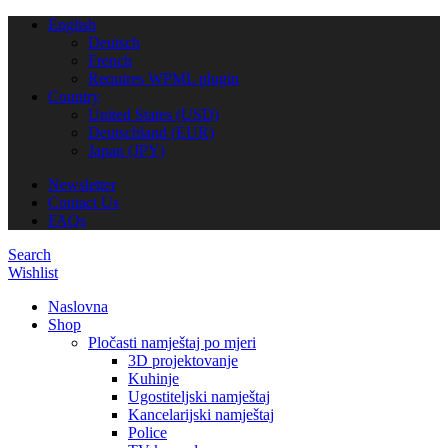
English
Deutsch
French
Requires WPML plugin
Country
United States (USD)
Deutschland (EUR)
Japan (JPY)
Newsletter
Contact Us
FAQs
Search
Wishlist
Naslovna
Shop
Pločasti namještaj po mjeri
3D projektovanje
Kuhinje
Ugostiteljski namještaj
Kancelarijski namještaj
Police