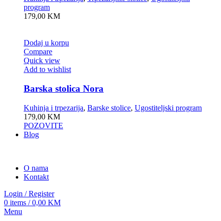
program
179,00
KM
Dodaj u korpu
Compare
Quick view
Add to wishlist
Barska stolica Nora
Kuhinja i trpezarija
,
Barske stolice
,
Ugostiteljski program
179,00
KM
POZOVITE
Blog
O nama
Kontakt
Login / Register
0
items
/
0,00
KM
Menu