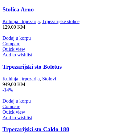
Stolica Arno
Kuhinja i trpezarija
,
Trpezarijske stolice
129,00
KM
Dodaj u korpu
Compare
Quick view
Add to wishlist
Trpezarijski sto Boletus
Kuhinja i trpezarija
,
Stolovi
949,00
KM
-14%
Dodaj u korpu
Compare
Quick view
Add to wishlist
Trpezarijski sto Caldo 180