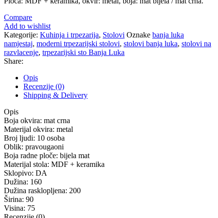
Ploča: MDF + keramika, okvir: metal, boja: mat bijela / mat crna.
Compare
Add to wishlist
Kategorije:
Kuhinja i trpezarija
,
Stolovi
Oznake
banja luka
namjestaj
,
moderni trpezarijski stolovi
,
stolovi banja luka
,
stolovi na
razvlacenje
,
trpezarijski sto Banja Luka
Share:
Opis
Recenzije (0)
Shipping & Delivery
Opis
Boja okvira:
mat crna
Materijal okvira:
metal
Broj ljudi: 10 osoba
Oblik:
pravougaoni
Boja radne ploče:
bijela mat
Materijal stola:
MDF + keramika
Sklopivo:
DA
Dužina:
160
Dužina rasklopljena:
200
Širina:
90
Visina:
75
Recenzije (0)