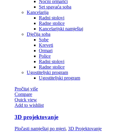
Noćni ormarići
Set spavaća soba
Kancelarija
Radni stolovi
Radne stolice
Kancelarijski namještaj
Dječija soba
Sobe
Kreveti
Ormari
Police
Radni stolovi
Radne stolice
Ugostiteljski program
Ugostiteljski program
Pročitaj više
Compare
Quick view
Add to wishlist
3D projektovanje
Pločasti namještaj po mjeri
,
3D Projektovanje