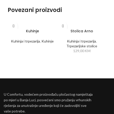
Povezani proizvodi
PROČITAJ VIŠE
DODAJ U KORPU
Kuhinje
Stolica Arno
Kuhinja i trpezarija
,
Kuhinje
Kuhinja i trpezarija
,
Trpezarijske stolice
129,00
KM
U Comfortu, vodećem proizvođaču pločastog namještaja
po mjeri u Banja Luci, posvećeni smo pružanju vrhunskih
rješenja za unutrašnje uređenje koji će zadovoljiti sve
vaše potrebe.