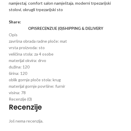
namjestaj
,
comfort salon namještaja
,
moderni trpezarijski
stolovi
,
okrugli trpezarijski sto
Share:
OPIS
RECENZIJE (0)
SHIPPING & DELIVERY
Opis
završna obrada radne ploče:
mat
vrsta proizvoda:
sto
veličina stola:
za 4 osobe
materijal okvira:
drvo
dužina:
120
širina:
120
oblik gornje ploče stola:
krug
materijal gornje površine:
furnir
visina:
78
Recenzije (0)
Recenzije
Još nema recenzija.