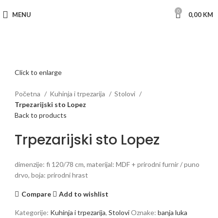
0
MENU
0,00
KM
Click to enlarge
Početna
Kuhinja i trpezarija
Stolovi
Trpezarijski sto Lopez
Back to products
Trpezarijski sto Lopez
dimenzije: fi 120/78 cm, materijal: MDF + prirodni furnir / puno
drvo, boja: prirodni hrast
Compare
Add to wishlist
Kategorije:
Kuhinja i trpezarija
,
Stolovi
Oznake:
banja luka