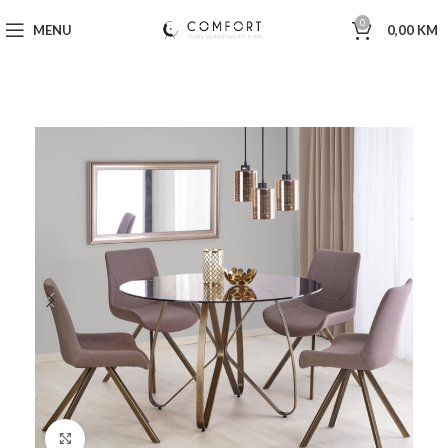
0
MENU
0,00
KM
Click to enlarge