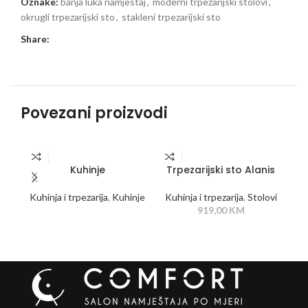
Oznake:
banja luka namjestaj
,
moderni trpezarijski stolovi
,
okrugli trpezarijski sto
,
stakleni trpezarijski sto
Share:
Povezani proizvodi
PROČITAJ VIŠE
DODAJ U KORPU
Kuhinje
Trpezarijski sto Alanis
Tr
Kuhinja i trpezarija
,
Kuhinje
Kuhinja i trpezarija
,
Stolovi
Ku
919,00
KM