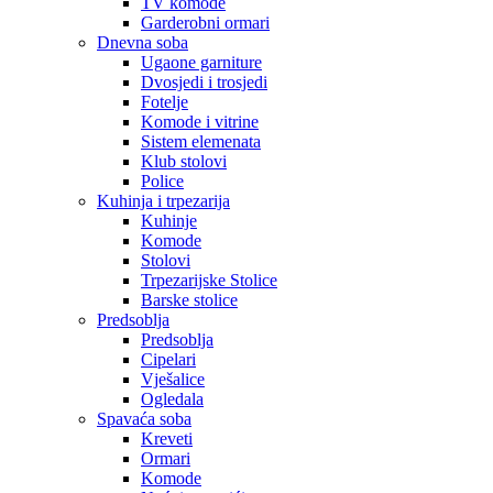
TV komode
Garderobni ormari
Dnevna soba
Ugaone garniture
Dvosjedi i trosjedi
Fotelje
Komode i vitrine
Sistem elemenata
Klub stolovi
Police
Kuhinja i trpezarija
Kuhinje
Komode
Stolovi
Trpezarijske Stolice
Barske stolice
Predsoblja
Predsoblja
Cipelari
Vješalice
Ogledala
Spavaća soba
Kreveti
Ormari
Komode