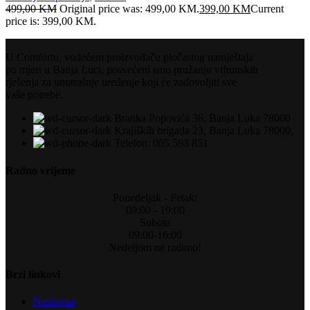
499,00
KM
Original price was: 499,00 KM.
399,00
KM
Current
price is: 399,00 KM.
U Comfortu, vodećem proizvođaču pločastog namještaja
po mjeri u Banja Luci, posvećeni smo pružanju vrhunskih
rješenja za unutrašnje uređenje koji će zadovoljiti sve
vaše potrebe.
Branka Popovića 36, Banja Luka 78000
Krajiških brigada 23, Banja Luka 78000,
Telefon: 065 593 851
Radno vrijeme
Ponedeljak - Petak:
09:00 - 19:00
Subota
09:00-16:00
Nedeljom ne radimo!
Brzi linkovi
Naslovna