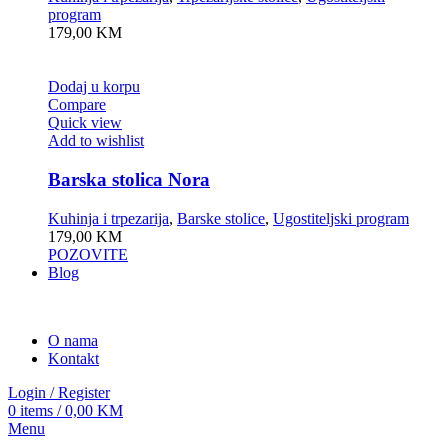
program
179,00
KM
Dodaj u korpu
Compare
Quick view
Add to wishlist
Barska stolica Nora
Kuhinja i trpezarija
,
Barske stolice
,
Ugostiteljski program
179,00
KM
POZOVITE
Blog
O nama
Kontakt
Login / Register
0
items
/
0,00
KM
Menu