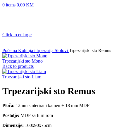
0
items
0,00
KM
Click to enlarge
Početna
Kuhinja i trpezarija
Stolovi
Trpezarijski sto Remus
Trpezarijski sto Mono
Back to products
Trpezarijski sto Liam
Trpezarijski sto Remus
Ploča:
12mm sinterirani kamen + 18 mm MDF
Postolje:
MDF sa furnirom
Dimenzije:
160x90x75cm