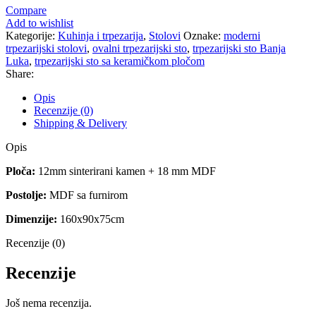
Compare
Add to wishlist
Kategorije:
Kuhinja i trpezarija
,
Stolovi
Oznake:
moderni
trpezarijski stolovi
,
ovalni trpezarijski sto
,
trpezarijski sto Banja
Luka
,
trpezarijski sto sa keramičkom pločom
Share:
Opis
Recenzije (0)
Shipping & Delivery
Opis
Ploča:
12mm sinterirani kamen + 18 mm MDF
Postolje:
MDF sa furnirom
Dimenzije:
160x90x75cm
Recenzije (0)
Recenzije
Još nema recenzija.