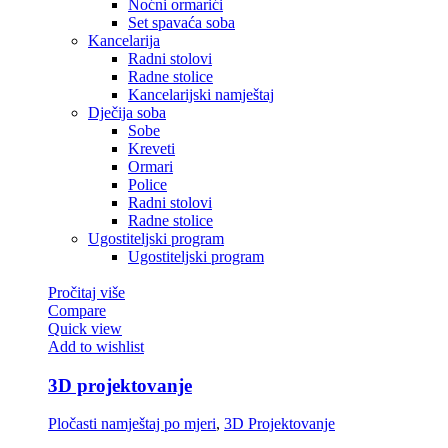
Noćni ormarići
Set spavaća soba
Kancelarija
Radni stolovi
Radne stolice
Kancelarijski namještaj
Dječija soba
Sobe
Kreveti
Ormari
Police
Radni stolovi
Radne stolice
Ugostiteljski program
Ugostiteljski program
Pročitaj više
Compare
Quick view
Add to wishlist
3D projektovanje
Pločasti namještaj po mjeri
,
3D Projektovanje