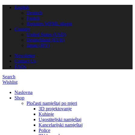
English
Deutsch
French
Requires WPML plugin
Country
United States (USD)
Deutschland (EUR)
Japan (JPY)
Newsletter
Contact Us
FAQs
Search
Wishlist
Naslovna
Shop
Pločasti namještaj po mjeri
3D projektovanje
Kuhinje
Ugostiteljski namještaj
Kancelarijski namještaj
Police