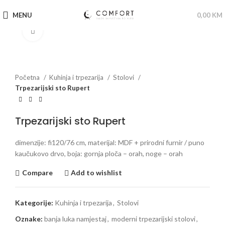
MENU
0,00
KM
Click to enlarge
Početna
Kuhinja i trpezarija
Stolovi
Trpezarijski sto Rupert
Trpezarijski sto Rupert
dimenzije: fi120/76 cm, materijal: MDF + prirodni furnir / puno
kaučukovo drvo, boja: gornja ploča – orah, noge – orah
Compare
Add to wishlist
Kategorije:
Kuhinja i trpezarija
,
Stolovi
Oznake:
banja luka namjestaj
,
moderni trpezarijski stolovi
,