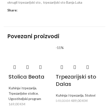
okrugli trpezarijski sto
,
trpezarijski sto Banja Luka
Share:
Povezani proizvodi
-11%
DODAJ U KORPU
DODAJ U KORPU
Stolica Beata
Trpezarijski sto
Tr
Dalas
DT
Kuhinja i trpezarija
,
Trpezarijske stolice
,
Kuhinja i trpezarija
,
Stolovi
Kuhi
Ugostiteljski program
489,00
KM
529
549,00
KM
169,00
KM