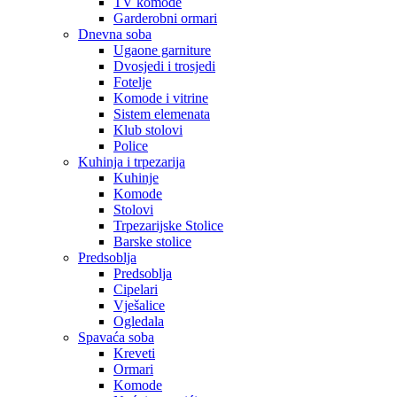
TV komode
Garderobni ormari
Dnevna soba
Ugaone garniture
Dvosjedi i trosjedi
Fotelje
Komode i vitrine
Sistem elemenata
Klub stolovi
Police
Kuhinja i trpezarija
Kuhinje
Komode
Stolovi
Trpezarijske Stolice
Barske stolice
Predsoblja
Predsoblja
Cipelari
Vješalice
Ogledala
Spavaća soba
Kreveti
Ormari
Komode