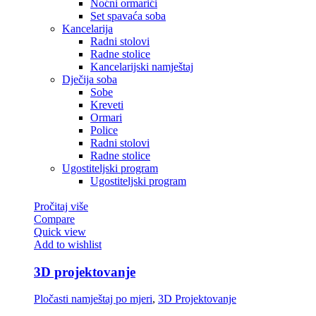
Noćni ormarići
Set spavaća soba
Kancelarija
Radni stolovi
Radne stolice
Kancelarijski namještaj
Dječija soba
Sobe
Kreveti
Ormari
Police
Radni stolovi
Radne stolice
Ugostiteljski program
Ugostiteljski program