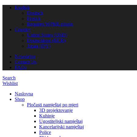
English
Deutsch
French
Requires WPML plugin
Country
United States (USD)
Deutschland (EUR)
Japan (JPY)
Newsletter
Contact Us
FAQs
Search
Wishlist
Naslovna
Shop
Pločasti namještaj po mjeri
3D projektovanje
Kuhinje
Ugostiteljski namještaj
Kancelarijski namještaj
Police