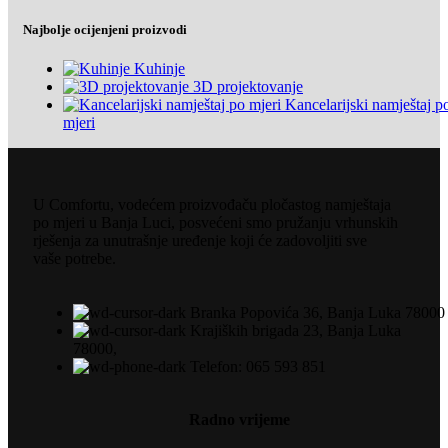
Najbolje ocijenjeni proizvodi
Kuhinje
3D projektovanje
Kancelarijski namještaj p
mjeri
U Comfortu, vodećem proizvođaču pločastog namještaja
po mjeri u Banja Luci, posvećeni smo pružanju vrhunskih
rješenja za unutrašnje uređenje koji će zadovoljiti sve
vaše potrebe.
Branka Popovića 36, Banja Luka 78000
Krajiških brigada 23, Banja Luka
78000,
Telefon: 065 593 851
Radno vrijeme