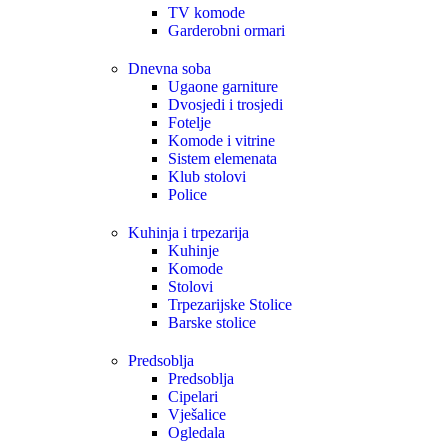
TV komode
Garderobni ormari
Dnevna soba
Ugaone garniture
Dvosjedi i trosjedi
Fotelje
Komode i vitrine
Sistem elemenata
Klub stolovi
Police
Kuhinja i trpezarija
Kuhinje
Komode
Stolovi
Trpezarijske Stolice
Barske stolice
Predsoblja
Predsoblja
Cipelari
Vješalice
Ogledala