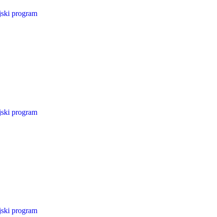
jski program
jski program
jski program