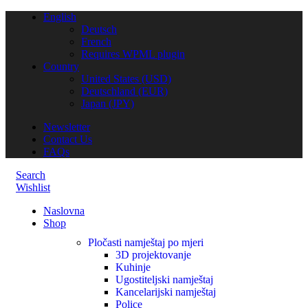
English
Deutsch
French
Requires WPML plugin
Country
United States (USD)
Deutschland (EUR)
Japan (JPY)
Newsletter
Contact Us
FAQs
Search
Wishlist
Naslovna
Shop
Pločasti namještaj po mjeri
3D projektovanje
Kuhinje
Ugostiteljski namještaj
Kancelarijski namještaj
Police