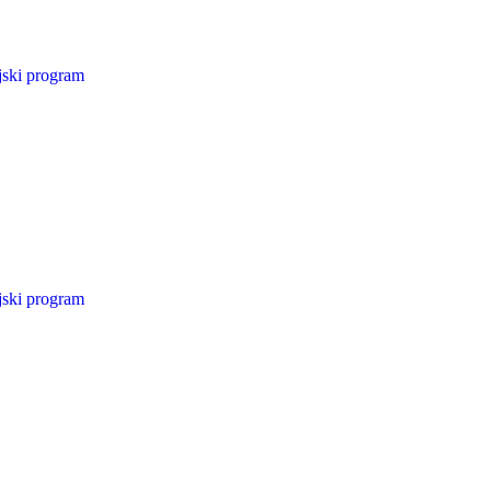
jski program
jski program