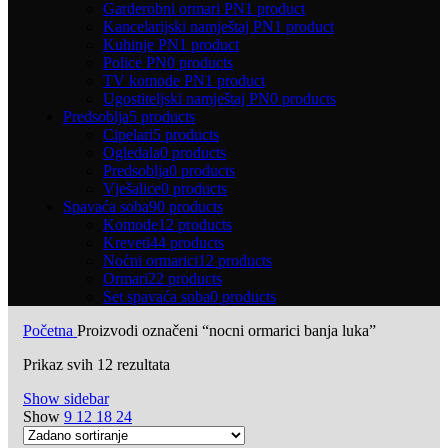
Garderobni ormari PN
1 product
Kancelarijski namještaj PN
1 product
Kuhinje PN
1 product
Police PN
0 products
TV komode PN
1 product
Ugostiteljski namještaj PN
0 products
Predsoblja
5 products
Cipelari
5 products
Ogledala
0 products
Predsoblja
0 products
Vješalice
0 products
Spavaća soba
90 products
Komode
12 products
Kreveti
44 products
Noćni ormarici
12 products
Ormari
22 products
Set spavaća soba
0 products
Početna
Proizvodi označeni “nocni ormarici banja luka”
Prikaz svih 12 rezultata
Show sidebar
Show
9
12
18
24