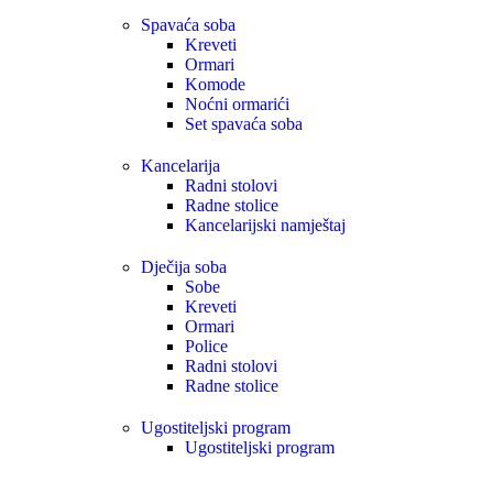
Spavaća soba
Kreveti
Ormari
Komode
Noćni ormarići
Set spavaća soba
Kancelarija
Radni stolovi
Radne stolice
Kancelarijski namještaj
Dječija soba
Sobe
Kreveti
Ormari
Police
Radni stolovi
Radne stolice
Ugostiteljski program
Ugostiteljski program