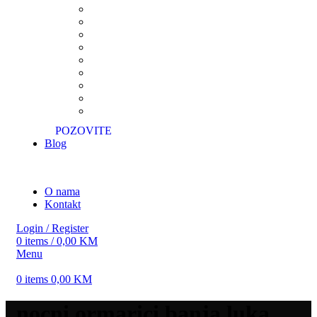
POZOVITE
Blog
O nama
Kontakt
Login / Register
0
items
/
0,00
KM
Menu
0
items
0,00
KM
nocni ormarici banja luka