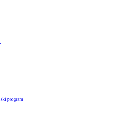
e
jski program