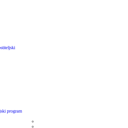
titeljski
jski program