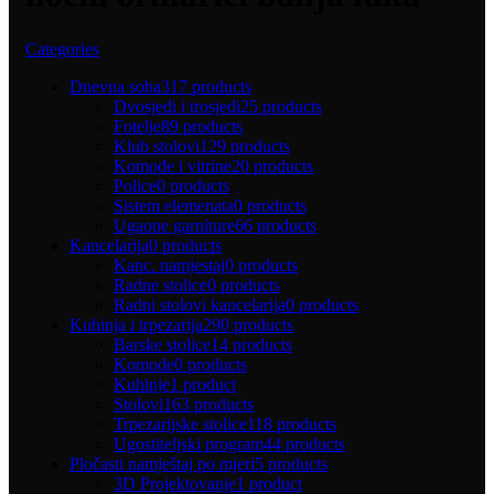
Categories
Dnevna soba
317 products
Dvosjedi i trosjedi
25 products
Fotelje
89 products
Klub stolovi
129 products
Komode i vitrine
20 products
Police
0 products
Sistem elemenata
0 products
Ugaone garniture
66 products
Kancelarija
0 products
Kanc. namjestaj
0 products
Radne stolice
0 products
Radni stolovi kancelarija
0 products
Kuhinja i trpezarija
290 products
Barske stolice
14 products
Komode
0 products
Kuhinje
1 product
Stolovi
163 products
Trpezarijske stolice
118 products
Ugostiteljski program
44 products
Pločasti namještaj po mjeri
5 products
3D Projektovanje
1 product