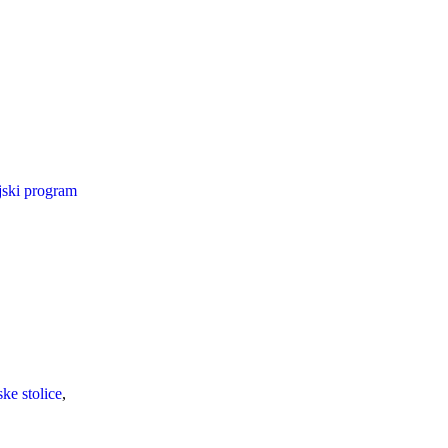
jski program
ske stolice
,