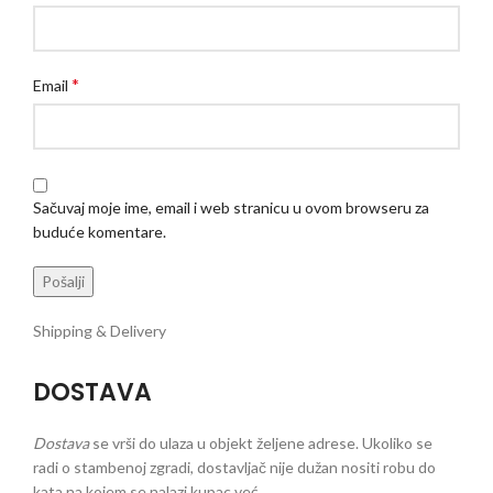
*
Email
Sačuvaj moje ime, email i web stranicu u ovom browseru za
buduće komentare.
Shipping & Delivery
DOSTAVA
Dostava
se vrši do ulaza u objekt željene adrese. Ukoliko se
radi o stambenoj zgradi, dostavljač nije dužan nositi robu do
kata na kojem se nalazi kupac već ...