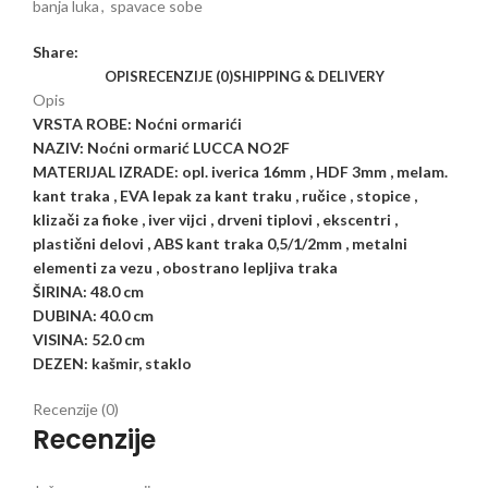
banja luka
,
spavace sobe
Share:
OPIS
RECENZIJE (0)
SHIPPING & DELIVERY
Opis
VRSTA ROBE: Noćni ormarići
NAZIV: Noćni ormarić LUCCA NO2F
MATERIJAL IZRADE: opl. iverica 16mm , HDF 3mm , melam.
kant traka , EVA lepak za kant traku , ručice , stopice ,
klizači za fioke , iver vijci , drveni tiplovi , ekscentri ,
plastični delovi , ABS kant traka 0,5/1/2mm , metalni
elementi za vezu , obostrano lepljiva traka
ŠIRINA: 48.0 cm
DUBINA: 40.0 cm
VISINA: 52.0 cm
DEZEN: kašmir, staklo
Recenzije (0)
Recenzije