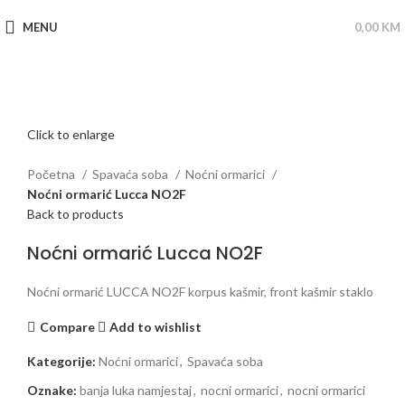
MENU
0,00
KM
Click to enlarge
Početna
Spavaća soba
Noćni ormarici
Noćni ormarić Lucca NO2F
Back to products
Noćni ormarić Lucca NO2F
Noćni ormarić LUCCA NO2F korpus kašmir, front kašmir staklo
Compare
Add to wishlist
Kategorije:
Noćni ormarici
,
Spavaća soba
Oznake:
banja luka namjestaj
,
nocni ormarici
,
nocni ormarici