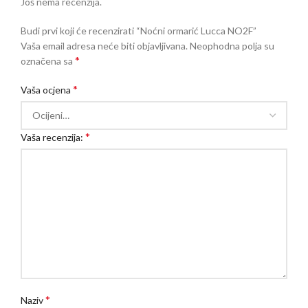
Još nema recenzija.
Budi prvi koji će recenzirati “Noćni ormarić Lucca NO2F”
Vaša email adresa neće biti objavljivana.
Neophodna polja su
*
označena sa
*
Vaša ocjena
*
Vaša recenzija:
*
Naziv