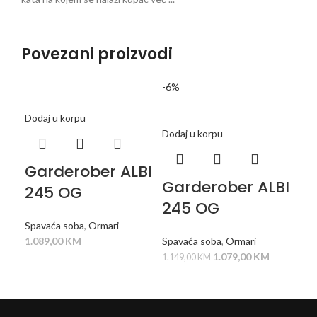
Povezani proizvodi
-6%
Dodaj u korpu
Dod
Dodaj u korpu
Garderober ALBI
G
Garderober ALBI
245 OG
A
245 OG
O
Spavaća soba
,
Ormari
1.089,00
KM
Spavaća soba
,
Ormari
Spa
1.079,00
KM
1.149,00
KM
969