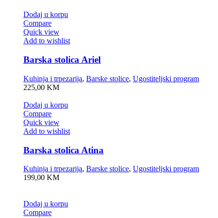
Dodaj u korpu
Compare
Quick view
Add to wishlist
Barska stolica Ariel
Kuhinja i trpezarija
,
Barske stolice
,
Ugostiteljski program
225,00
KM
Dodaj u korpu
Compare
Quick view
Add to wishlist
Barska stolica Atina
Kuhinja i trpezarija
,
Barske stolice
,
Ugostiteljski program
199,00
KM
Dodaj u korpu
Compare