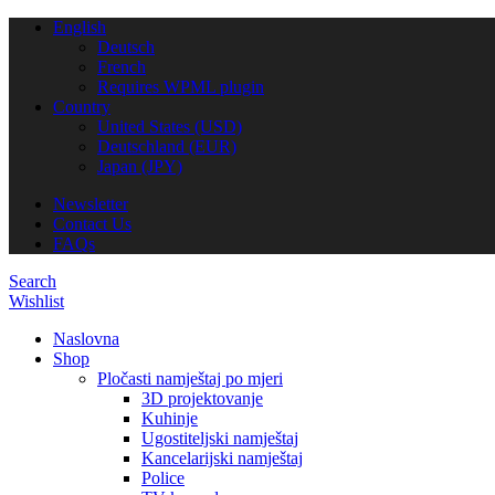
English
Deutsch
French
Requires WPML plugin
Country
United States (USD)
Deutschland (EUR)
Japan (JPY)
Newsletter
Contact Us
FAQs
Search
Wishlist
Naslovna
Shop
Pločasti namještaj po mjeri
3D projektovanje
Kuhinje
Ugostiteljski namještaj
Kancelarijski namještaj
Police