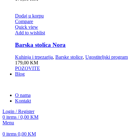
Dodaj u korpu
Compare
Quick view
Add to wishlist
Barska stolica Nora
Kuhinja i trpezarija
,
Barske stolice
,
Ugostiteljski program
179,00
KM
POZOVITE
Blog
O nama
Kontakt
Login / Register
0
items
/
0,00
KM
Menu
0
items
0,00
KM