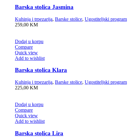
Barska stolica Jasmina
Kuhinja i trpezarija
,
Barske stolice
,
Ugostiteljski program
259,00
KM
Dodaj u korpu
Compare
Quick view
Add to wishlist
Barska stolica Klara
Kuhinja i trpezarija
,
Barske stolice
,
Ugostiteljski program
225,00
KM
Dodaj u korpu
Compare
Quick view
Add to wishlist
Barska stolica Lira