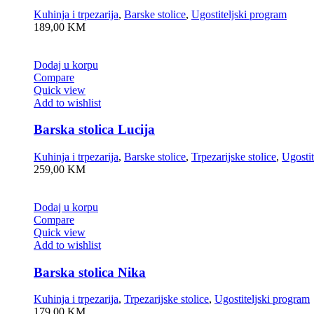
Kuhinja i trpezarija
,
Barske stolice
,
Ugostiteljski program
189,00
KM
Dodaj u korpu
Compare
Quick view
Add to wishlist
Barska stolica Lucija
Kuhinja i trpezarija
,
Barske stolice
,
Trpezarijske stolice
,
Ugostit
259,00
KM
Dodaj u korpu
Compare
Quick view
Add to wishlist
Barska stolica Nika
Kuhinja i trpezarija
,
Trpezarijske stolice
,
Ugostiteljski program
179,00
KM