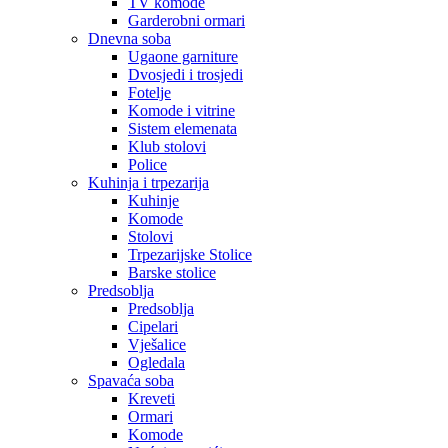
TV komode
Garderobni ormari
Dnevna soba
Ugaone garniture
Dvosjedi i trosjedi
Fotelje
Komode i vitrine
Sistem elemenata
Klub stolovi
Police
Kuhinja i trpezarija
Kuhinje
Komode
Stolovi
Trpezarijske Stolice
Barske stolice
Predsoblja
Predsoblja
Cipelari
Vješalice
Ogledala
Spavaća soba
Kreveti
Ormari
Komode