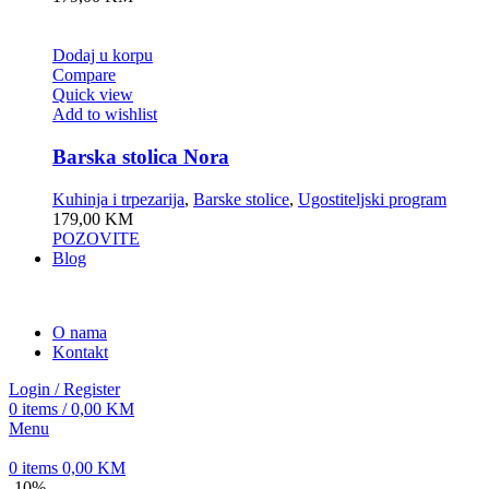
Dodaj u korpu
Compare
Quick view
Add to wishlist
Barska stolica Nora
Kuhinja i trpezarija
,
Barske stolice
,
Ugostiteljski program
179,00
KM
POZOVITE
Blog
O nama
Kontakt
Login / Register
0
items
/
0,00
KM
Menu
0
items
0,00
KM
-10%