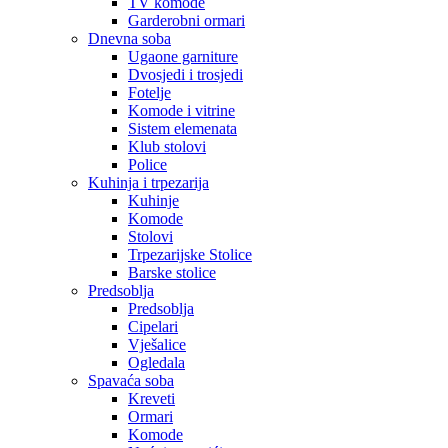
TV komode
Garderobni ormari
Dnevna soba
Ugaone garniture
Dvosjedi i trosjedi
Fotelje
Komode i vitrine
Sistem elemenata
Klub stolovi
Police
Kuhinja i trpezarija
Kuhinje
Komode
Stolovi
Trpezarijske Stolice
Barske stolice
Predsoblja
Predsoblja
Cipelari
Vješalice
Ogledala
Spavaća soba
Kreveti
Ormari
Komode