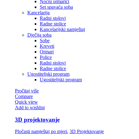
Noćni ormarići
Set spavaća soba
Kancelarija
Radni stolovi
Radne stolice
Kancelarijski namještaj
Dječija soba
Sobe
Kreveti
Ormari
Police
Radni stolovi
Radne stolice
Ugostiteljski program
Ugostiteljski program
Pročitaj više
Compare
Quick view
Add to wishlist
3D projektovanje
Pločasti namještaj po mjeri
,
3D Projektovanje