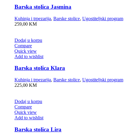
Barska stolica Jasmina
Kuhinja i trpezarija
,
Barske stolice
,
Ugostiteljski program
259,00
KM
Dodaj u korpu
Compare
Quick view
Add to wishlist
Barska stolica Klara
Kuhinja i trpezarija
,
Barske stolice
,
Ugostiteljski program
225,00
KM
Dodaj u korpu
Compare
Quick view
Add to wishlist
Barska stolica Lira