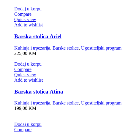
Dodaj u korpu
Compare
Quick view
Add to wishlist
Barska stolica Ariel
Kuhinja i trpezarija
,
Barske stolice
,
Ugostiteljski program
225,00
KM
Dodaj u korpu
Compare
Quick view
Add to wishlist
Barska stolica Atina
Kuhinja i trpezarija
,
Barske stolice
,
Ugostiteljski program
199,00
KM
Dodaj u korpu
Compare