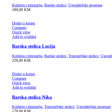
Kuhinja i trpezarija
,
Barske stolice
,
Ugostiteljski program
189,00
KM
Dodaj u korpu
Compare
Quick view
Add to wishlist
Barska stolica Lucija
Kuhinja i trpezarija
,
Barske stolice
,
Trpezarijske stolice
,
Ugostit
259,00
KM
Dodaj u korpu
Compare
Quick view
Add to wishlist
Barska stolica Nika
Kuhinja i trpezarija
,
Trpezarijske stolice
,
Ugostiteljski program
179,00
KM