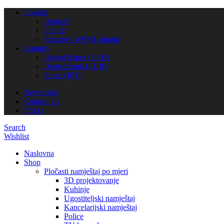
English
Deutsch
French
Requires WPML plugin
Country
United States (USD)
Deutschland (EUR)
Japan (JPY)
Newsletter
Contact Us
FAQs
Search
Wishlist
Naslovna
Shop
Pločasti namještaj po mjeri
3D projektovanje
Kuhinje
Ugostiteljski namještaj
Kancelarijski namještaj
Police