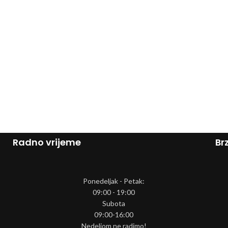
Radno vrijeme
Brz
Ponedeljak - Petak:
09:00 - 19:00
Subota
09:00-16:00
Nedeljom ne radimo!