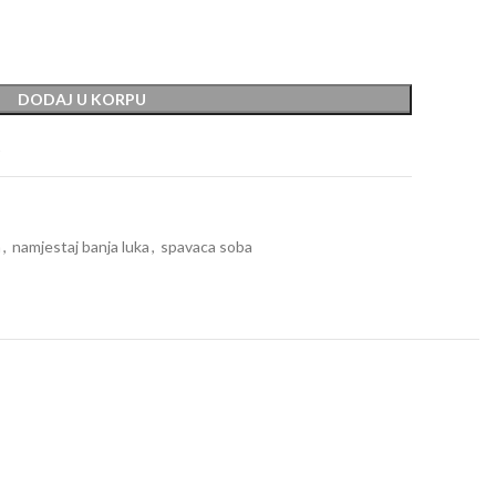
DODAJ U KORPU
t
a
,
namjestaj banja luka
,
spavaca soba