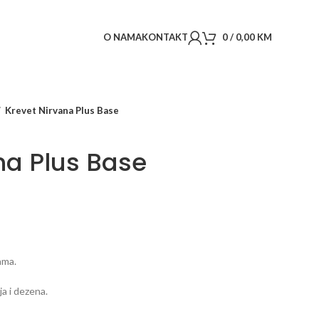
O NAMA
KONTAKT
0
/
0,00
KM
Krevet Nirvana Plus Base
na Plus Base
ama.
a i dezena.