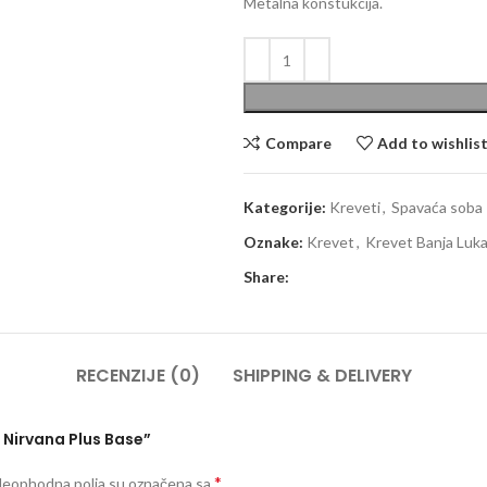
Metalna konstukcija.
Compare
Add to wishlis
Kategorije:
Kreveti
,
Spavaća soba
Oznake:
Krevet
,
Krevet Banja Luk
Share:
RECENZIJE (0)
SHIPPING & DELIVERY
t Nirvana Plus Base”
*
eophodna polja su označena sa