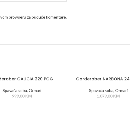
u ovom browseru za buduće komentare.
derober GALICIA 220 POG
Garderober NARBONA 2
Spavaća soba
,
Ormari
Spavaća soba
,
Ormari
999,00
KM
1.079,00
KM