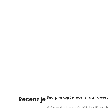
Budi prvi koji će recenzirati “Kreve
Recenzije
Vaša email adresa neće biti objavljivana.
N