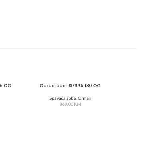
45 OG
Garderober SIERRA 180 OG
Spavaća soba
,
Ormari
869,00
KM