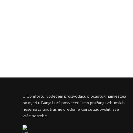
U Comfortu, vodećem proizvođaču pločastog namještaja
po mjeri u Banja Luci, posvećeni smo pružanju vrhunskih
rješenja za unutrašnje uređenje koji će zadovoljiti sve
vaše potrebe.