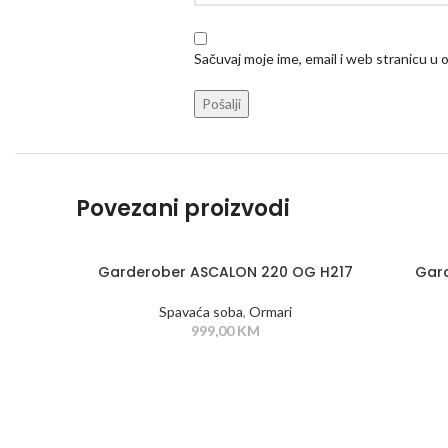
Sačuvaj moje ime, email i web stranicu 
Povezani proizvodi
Garderober ASCALON 220 OG H217
Gar
Spavaća soba
,
Ormari
999,00
KM