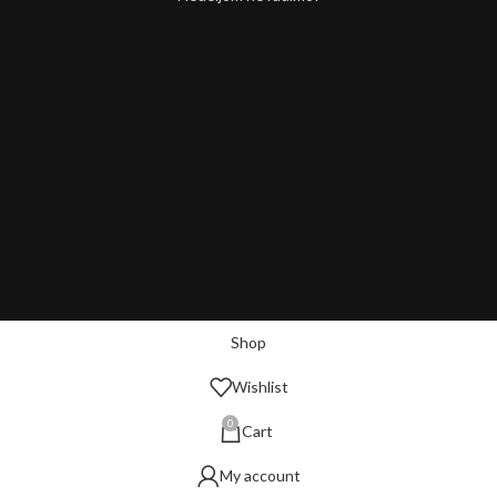
Shop
Wishlist
0
Cart
My account