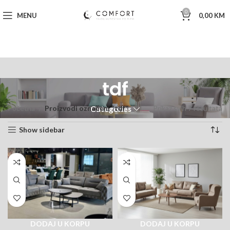
0
MENU
0,00
KM
tdf
Početna
Proizvodi označeni “tdf”
Prikaz svih 7 rezultata
Categories
Show sidebar
DODAJ U KORPU
DODAJ U KORPU