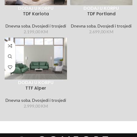
DODAJ U KORPU
DODAJ U KORPU
TDF Karlota
TDF Portland
Dnevna soba
,
Dvosjedi i trosjedi
Dnevna soba
,
Dvosjedi i trosjedi
2.199,00
KM
2.699,00
KM
DODAJ U KORPU
TTF Alper
Dnevna soba
,
Dvosjedi i trosjedi
2.999,00
KM