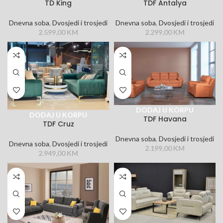
TD King
TDF Antalya
Dnevna soba
,
Dvosjedi i trosjedi
Dnevna soba
,
Dvosjedi i trosjedi
2.599,00
KM
2.299,00
KM
DODAJ U KORPU
DODAJ U KORPU
TDF Havana
TDF Cruz
Dnevna soba
,
Dvosjedi i trosjedi
Dnevna soba
,
Dvosjedi i trosjedi
2.199,00
KM
2.949,00
KM