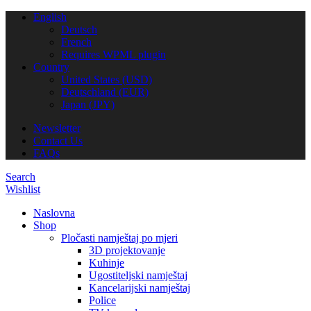
English
Deutsch
French
Requires WPML plugin
Country
United States (USD)
Deutschland (EUR)
Japan (JPY)
Newsletter
Contact Us
FAQs
Search
Wishlist
Naslovna
Shop
Pločasti namještaj po mjeri
3D projektovanje
Kuhinje
Ugostiteljski namještaj
Kancelarijski namještaj
Police