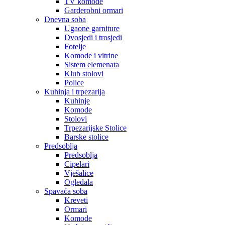
TV komode
Garderobni ormari
Dnevna soba
Ugaone garniture
Dvosjedi i trosjedi
Fotelje
Komode i vitrine
Sistem elemenata
Klub stolovi
Police
Kuhinja i trpezarija
Kuhinje
Komode
Stolovi
Trpezarijske Stolice
Barske stolice
Predsoblja
Predsoblja
Cipelari
Vješalice
Ogledala
Spavaća soba
Kreveti
Ormari
Komode