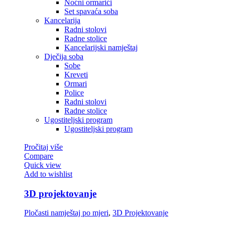
Noćni ormarići
Set spavaća soba
Kancelarija
Radni stolovi
Radne stolice
Kancelarijski namještaj
Dječija soba
Sobe
Kreveti
Ormari
Police
Radni stolovi
Radne stolice
Ugostiteljski program
Ugostiteljski program
Pročitaj više
Compare
Quick view
Add to wishlist
3D projektovanje
Pločasti namještaj po mjeri
,
3D Projektovanje