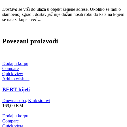
Dostava
se vrši do ulaza u objekt željene adrese. Ukoliko se radi o
stambenoj zgradi, dostavljač nije dužan nositi robu do kata na kojem
se nalazi kupac već ...
Povezani proizvodi
Dodaj u korpu
Compare
Quick view
Add to wishlist
BERT bijeli
Dnevna soba
,
Klub stolovi
169,00
KM
Dodaj u korpu
Compare
Quick view