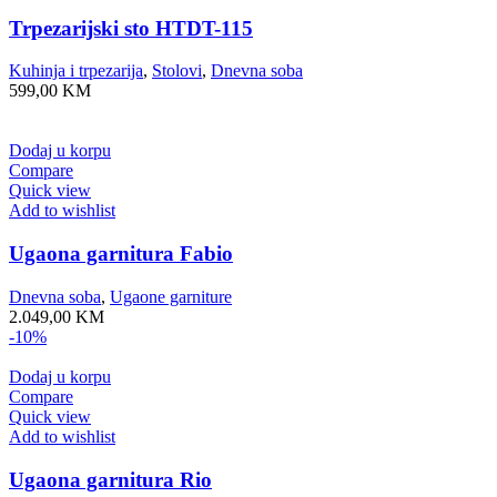
Trpezarijski sto HTDT-115
Kuhinja i trpezarija
,
Stolovi
,
Dnevna soba
599,00
KM
Dodaj u korpu
Compare
Quick view
Add to wishlist
Ugaona garnitura Fabio
Dnevna soba
,
Ugaone garniture
2.049,00
KM
-10%
Dodaj u korpu
Compare
Quick view
Add to wishlist
Ugaona garnitura Rio