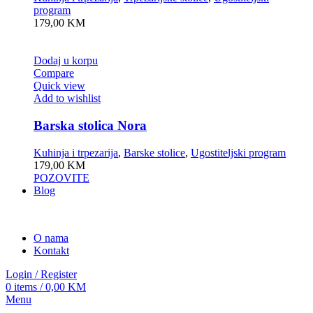
program
179,00
KM
Dodaj u korpu
Compare
Quick view
Add to wishlist
Barska stolica Nora
Kuhinja i trpezarija
,
Barske stolice
,
Ugostiteljski program
179,00
KM
POZOVITE
Blog
O nama
Kontakt
Login / Register
0
items
/
0,00
KM
Menu