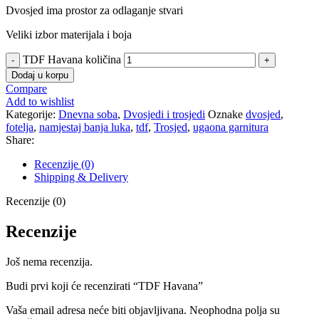
Dvosjed ima prostor za odlaganje stvari
Veliki izbor materijala i boja
TDF Havana količina
Dodaj u korpu
Compare
Add to wishlist
Kategorije:
Dnevna soba
,
Dvosjedi i trosjedi
Oznake
dvosjed
,
fotelja
,
namjestaj banja luka
,
tdf
,
Trosjed
,
ugaona garnitura
Share:
Recenzije (0)
Shipping & Delivery
Recenzije (0)
Recenzije
Još nema recenzija.
Budi prvi koji će recenzirati “TDF Havana”
Vaša email adresa neće biti objavljivana.
Neophodna polja su