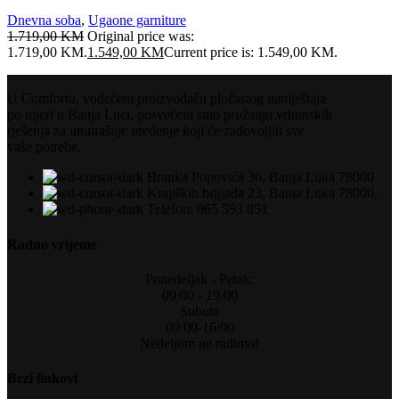
Dnevna soba
,
Ugaone garniture
1.719,00
KM
Original price was:
1.719,00 KM.
1.549,00
KM
Current price is: 1.549,00 KM.
U Comfortu, vodećem proizvođaču pločastog namještaja
po mjeri u Banja Luci, posvećeni smo pružanju vrhunskih
rješenja za unutrašnje uređenje koji će zadovoljiti sve
vaše potrebe.
Branka Popovića 36, Banja Luka 78000
Krajiških brigada 23, Banja Luka 78000,
Telefon: 065 593 851
Radno vrijeme
Ponedeljak - Petak:
09:00 - 19:00
Subota
09:00-16:00
Nedeljom ne radimo!
Brzi linkovi