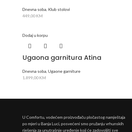
Dnevna soba
,
Klub stolovi
449,00
KM
Dodaj u korpu
Ugaona garnitura Atina
Dnevna soba
,
Ugaone garniture
1.899,00
KM
U Comfortu, vodećem proizvođaču pločastog namještaja
po mjeri u Banja Luci, posvećeni smo pružanju vrhunskih
rješenja za unutrašnje uređenje koji će zadovoljiti sve