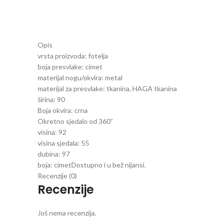
Opis
vrsta proizvoda:
fotelja
boja presvlake:
cimet
materijal nogu/okvira:
metal
materijal za presvlake:
tkanina, HAGA tkanina
širina:
90
Boja okvira:
crna
Okretno sjedalo od 360”
visina:
92
visina sjedala:
55
dubina:
97
boja: cimet
Dostupno i u bež nijansi.
Recenzije (0)
Recenzije
Još nema recenzija.