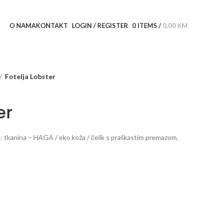
O NAMA
KONTAKT
LOGIN / REGISTER
0
ITEMS
/
0,00
KM
Fotelja Lobster
er
l: tkanina – HAGA / eko koža / čelik s praškastim premazom,