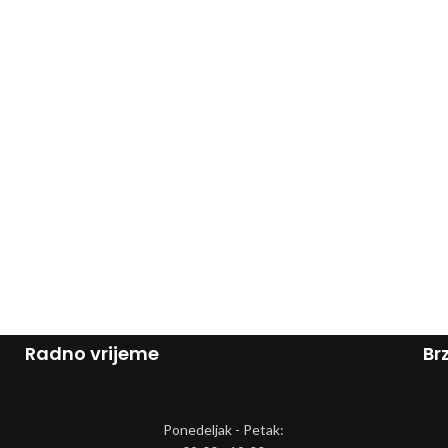
Radno vrijeme
Brz
Ponedeljak - Petak: