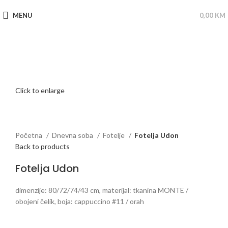
MENU
0,00
KM
Click to enlarge
Početna
Dnevna soba
Fotelje
Fotelja Udon
Back to products
Fotelja Udon
dimenzije: 80/72/74/43 cm, materijal: tkanina MONTE /
obojeni čelik, boja: cappuccino #11 / orah