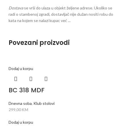
Dostava
se vrši do ulaza u objekt željene adrese. Ukoliko se
radi o stambenoj zgradi, dostavljač nije dužan nositi robu do
kata na kojem se nalazi kupac već ...
Povezani proizvodi
Dodaj u korpu
BC 318 MDF
Dnevna soba
,
Klub stolovi
299,00
KM
Dodaj u korpu