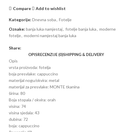
Compare
Add to wishlist
Kategorije:
Dnevna soba
,
Fotelje
Oznake:
banja luka namjestaj
,
fotelje banja luka
,
moderne
fotelje
,
moderni namjestaj banja luka
Share:
OPIS
RECENZIJE (0)
SHIPPING & DELIVERY
Opis
vrsta proizvoda:
fotelja
boja presvlake: cappuccino
materijal nogu/okvira:
metal
materijal za presvlake:
MONTE tkanina
širina:
80
Boja stopala / okvira:
orah
visina:
74
visina sjedala:
43
dubina:
72
boja:
cappuccino