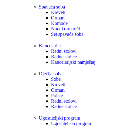
Spavaća soba
Kreveti
Ormari
Komode
Noćni ormarići
Set spavaća soba
Kancelarija
Radni stolovi
Radne stolice
Kancelarijski namještaj
Dječija soba
Sobe
Kreveti
Ormari
Police
Radni stolovi
Radne stolice
Ugostiteljski program
Ugostiteljski program