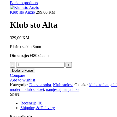
Back to products
Klub sto Anzio
299,00
KM
Klub sto Alta
329,00
KM
Ploča:
staklo 8mm
Dimenzije:
Ø80x42cm
Dodaj u korpu
Compare
Add to wishlist
Kategorije:
Dnevna soba
,
Klub stolovi
Oznake:
klub sto banja l
moderni klub stolovi
,
namjestaj banja luka
Share:
Recenzije (0)
Shipping & Delivery
Recenzije (0)