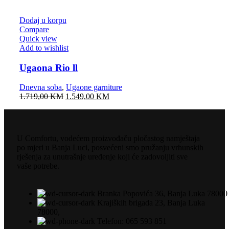
Dodaj u korpu
Compare
Quick view
Add to wishlist
Ugaona Rio ll
Dnevna soba
,
Ugaone garniture
1.719,00
KM
1.549,00
KM
U Comfortu, vodećem proizvođaču pločastog namještaja
po mjeri u Banja Luci, posvećeni smo pružanju vrhunskih
rješenja za unutrašnje uređenje koji će zadovoljiti sve
vaše potrebe.
Branka Popovića 36, Banja Luka 78000
Krajiških brigada 23, Banja Luka
78000,
Telefon: 065 593 851