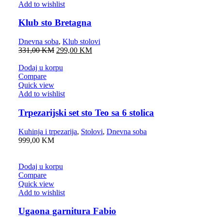
Add to wishlist
Klub sto Bretagna
Dnevna soba
,
Klub stolovi
331,00
KM
299,00
KM
Dodaj u korpu
Compare
Quick view
Add to wishlist
Trpezarijski set sto Teo sa 6 stolica
Kuhinja i trpezarija
,
Stolovi
,
Dnevna soba
999,00
KM
Dodaj u korpu
Compare
Quick view
Add to wishlist
Ugaona garnitura Fabio