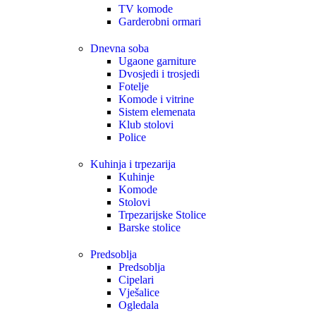
TV komode
Garderobni ormari
Dnevna soba
Ugaone garniture
Dvosjedi i trosjedi
Fotelje
Komode i vitrine
Sistem elemenata
Klub stolovi
Police
Kuhinja i trpezarija
Kuhinje
Komode
Stolovi
Trpezarijske Stolice
Barske stolice
Predsoblja
Predsoblja
Cipelari
Vješalice
Ogledala