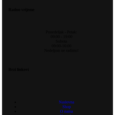
Radno vrijeme
Ponedeljak - Petak:
09:00 - 19:00
Subota
09:00-16:00
Nedeljom ne radimo!
Brzi linkovi
Naslovna
Shop
O nama