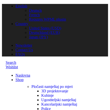
English
Deutsch
French
Requires WPML plugin
Country
United States (USD)
Deutschland (EUR)
Japan (JPY)
Newsletter
Contact Us
FAQs
Search
Wishlist
Naslovna
Shop
Pločasti namještaj po mjeri
3D projektovanje
Kuhinje
Ugostiteljski namještaj
Kancelarijski namještaj
Police