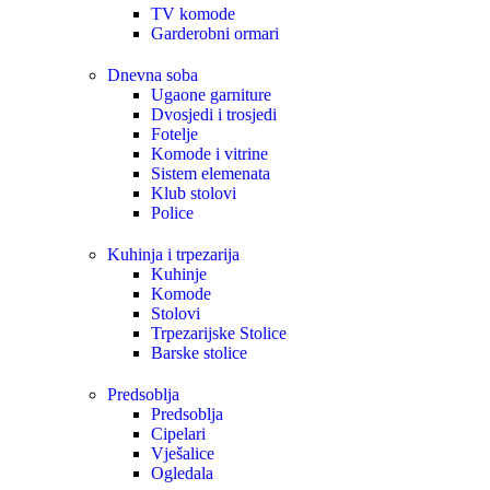
TV komode
Garderobni ormari
Dnevna soba
Ugaone garniture
Dvosjedi i trosjedi
Fotelje
Komode i vitrine
Sistem elemenata
Klub stolovi
Police
Kuhinja i trpezarija
Kuhinje
Komode
Stolovi
Trpezarijske Stolice
Barske stolice
Predsoblja
Predsoblja
Cipelari
Vješalice
Ogledala