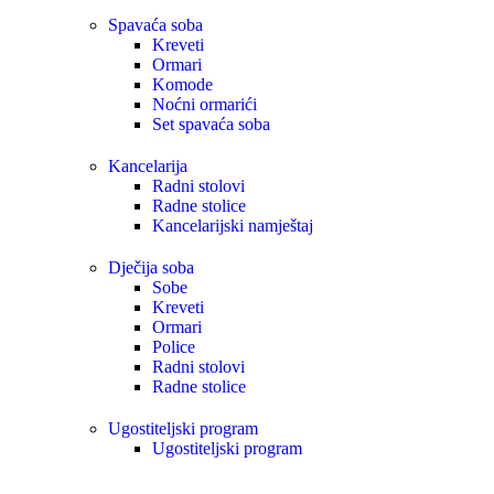
Spavaća soba
Kreveti
Ormari
Komode
Noćni ormarići
Set spavaća soba
Kancelarija
Radni stolovi
Radne stolice
Kancelarijski namještaj
Dječija soba
Sobe
Kreveti
Ormari
Police
Radni stolovi
Radne stolice
Ugostiteljski program
Ugostiteljski program