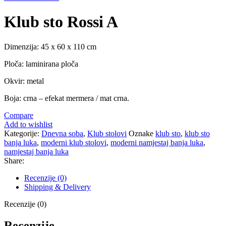
Klub sto Rossi A
Dimenzija: 45 x 60 x 110 cm
Ploča: laminirana ploča
Okvir: metal
Boja: crna – efekat mermera / mat crna.
Compare
Add to wishlist
Kategorije:
Dnevna soba
,
Klub stolovi
Oznake
klub sto
,
klub sto
banja luka
,
moderni klub stolovi
,
moderni namjestaj banja luka
,
namjestaj banja luka
Share:
Recenzije (0)
Shipping & Delivery
Recenzije (0)
Recenzije