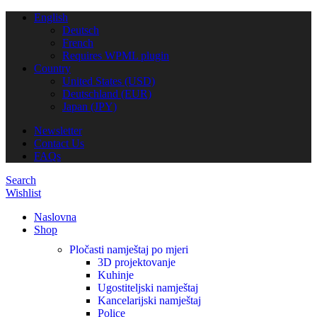
English
Deutsch
French
Requires WPML plugin
Country
United States (USD)
Deutschland (EUR)
Japan (JPY)
Newsletter
Contact Us
FAQs
Search
Wishlist
Naslovna
Shop
Pločasti namještaj po mjeri
3D projektovanje
Kuhinje
Ugostiteljski namještaj
Kancelarijski namještaj
Police