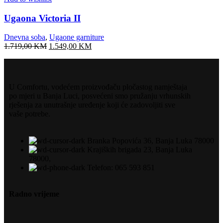
Ugaona Victoria II
Dnevna soba
,
Ugaone garniture
1.719,00
KM
1.549,00
KM
U Comfortu, vodećem proizvođaču pločastog namještaja
po mjeri u Banja Luci, posvećeni smo pružanju vrhunskih
rješenja za unutrašnje uređenje koji će zadovoljiti sve
vaše potrebe.
Branka Popovića 36, Banja Luka 78000
Krajiških brigada 23, Banja Luka
78000,
Telefon: 065 593 851
Radno vrijeme