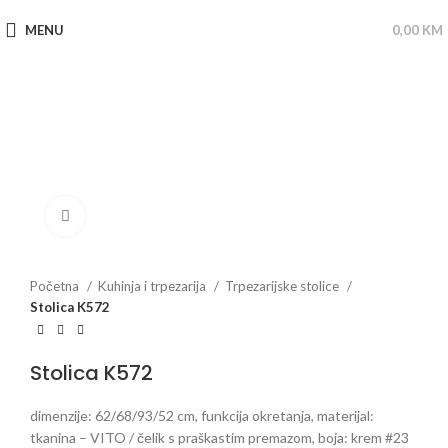
MENU
0,00
KM
Click to enlarge
Početna
Kuhinja i trpezarija
Trpezarijske stolice
Stolica K572
Stolica K572
dimenzije: 62/68/93/52 cm, funkcija okretanja, materijal:
tkanina – VITO / čelik s praškastim premazom, boja: krem ​​#23