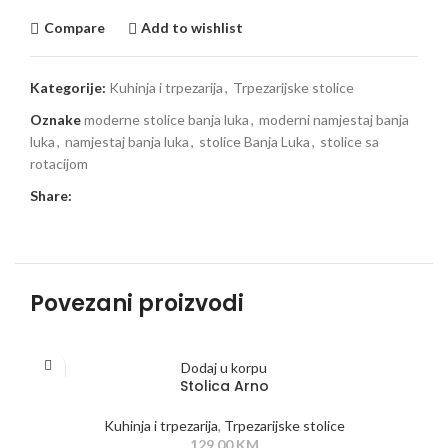
Compare
Add to wishlist
Kategorije:
Kuhinja i trpezarija
,
Trpezarijske stolice
Oznake
moderne stolice banja luka
,
moderni namjestaj banja
luka
,
namjestaj banja luka
,
stolice Banja Luka
,
stolice sa
rotacijom
Share:
Povezani proizvodi
Dodaj u korpu
Stolica Arno
Kuhinja i trpezarija
,
Trpezarijske stolice
129,00
KM