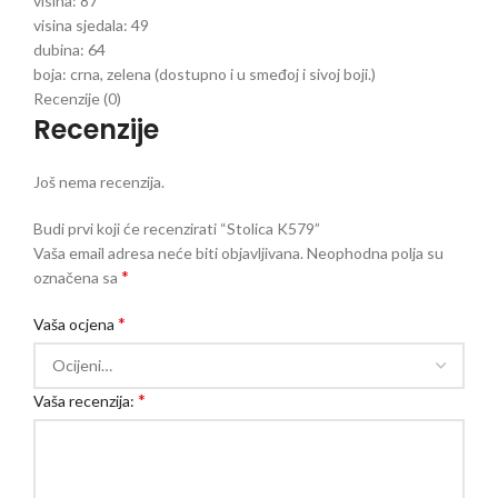
visina:
87
visina sjedala:
49
dubina:
64
boja:
crna, zelena (dostupno i u smeđoj i sivoj boji.)
Recenzije (0)
Recenzije
Još nema recenzija.
Budi prvi koji će recenzirati “Stolica K579”
Vaša email adresa neće biti objavljivana.
Neophodna polja su
*
označena sa
*
Vaša ocjena
*
Vaša recenzija: