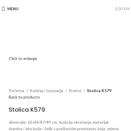
MENU
0,00
KM
Click to enlarge
Početna
Kuhinja i trpezarija
Stolovi
Stolica K579
Back to products
Stolica K579
dimenzije: 65/64/87/49 cm, funkcija okretanja, materijal:
tkanina / eko koža / čelik s praškastim premazom, boja: zelena