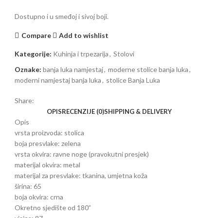
Dostupno i u smeđoj i sivoj boji.
Compare
Add to wishlist
Kategorije:
Kuhinja i trpezarija
,
Stolovi
Oznake:
banja luka namjestaj
,
moderne stolice banja luka
,
moderni namjestaj banja luka
,
stolice Banja Luka
Share:
OPIS
RECENZIJE (0)
SHIPPING & DELIVERY
Opis
vrsta proizvoda:
stolica
boja presvlake:
zelena
vrsta okvira:
ravne noge (pravokutni presjek)
materijal okvira:
metal
materijal za presvlake:
tkanina, umjetna koža
širina:
65
boja okvira:
crna
Okretno sjedište od 180”