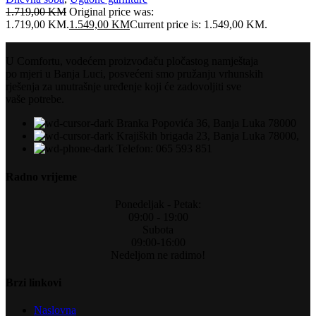
1.719,00
KM
Original price was:
1.719,00 KM.
1.549,00
KM
Current price is: 1.549,00 KM.
U Comfortu, vodećem proizvođaču pločastog namještaja
po mjeri u Banja Luci, posvećeni smo pružanju vrhunskih
rješenja za unutrašnje uređenje koji će zadovoljiti sve
vaše potrebe.
Branka Popovića 36, Banja Luka 78000
Krajiških brigada 23, Banja Luka 78000,
Telefon: 065 593 851
Radno vrijeme
Ponedeljak - Petak:
09:00 - 19:00
Subota
09:00-16:00
Nedeljom ne radimo!
Brzi linkovi
Naslovna