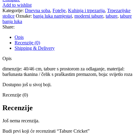
Add to wishlist
Kategorije:
Dnevna soba
,
Fotelje
,
Kuhinja i trpezarija
,
Trpezarijske
stolice
Oznake:
banja luka namjestaj
,
moderni tabure
,
tabure
,
tabure
banja luka
Share:
Opis
Recenzije (0)
Shipping & Delivery
Opis
dimenzije: 40/46 cm, tabure s prostorom za odlaganje, materijal:
baršunasta tkanina / čelik s praškastim premazom, boja: svijetlo roza
Dostupno još u sivoj boji.
Recenzije (0)
Recenzije
Još nema recenzija.
Budi prvi koji će recenzirati “Tabure Cricket”