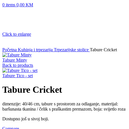
0
items
0,00
KM
Click to enlarge
Početna
Kuhinja i trpezarija
Trpezarijske stolice
Tabure Cricket
Tabure Minty
Back to products
Tabure Tico - set
Tabure Cricket
dimenzije: 40/46 cm, tabure s prostorom za odlaganje, materijal:
baršunasta tkanina / čelik s praškastim premazom, boja: svijetlo roza
Dostupno još u sivoj boji.
Compare