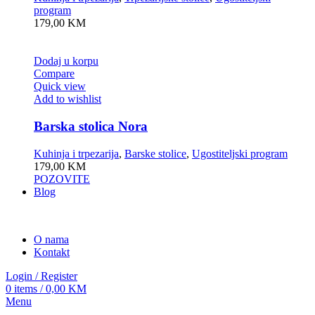
program
179,00
KM
Dodaj u korpu
Compare
Quick view
Add to wishlist
Barska stolica Nora
Kuhinja i trpezarija
,
Barske stolice
,
Ugostiteljski program
179,00
KM
POZOVITE
Blog
O nama
Kontakt
Login / Register
0
items
/
0,00
KM
Menu