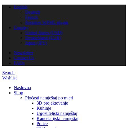
English
Deutsch
French
Requires WPML plugin
Country
United States (USD)
Deutschland (EUR)
Japan (JPY)
Newsletter
Contact Us
FAQs
Search
Wishlist
Naslovna
Shop
Pločasti namještaj po mjeri
3D projektovanje
Kuhinje
Ugostiteljski namještaj
Kancelarijski namještaj
Police