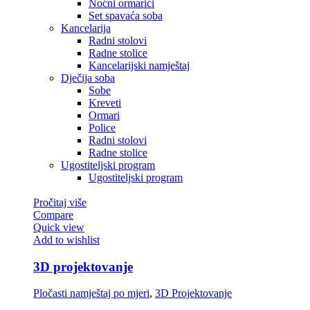
Noćni ormarići
Set spavaća soba
Kancelarija
Radni stolovi
Radne stolice
Kancelarijski namještaj
Dječija soba
Sobe
Kreveti
Ormari
Police
Radni stolovi
Radne stolice
Ugostiteljski program
Ugostiteljski program
Pročitaj više
Compare
Quick view
Add to wishlist
3D projektovanje
Pločasti namještaj po mjeri
,
3D Projektovanje