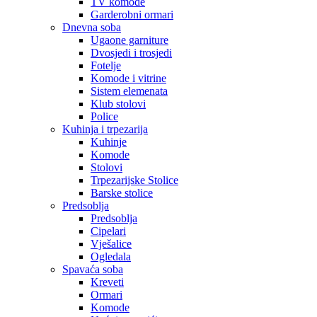
TV komode
Garderobni ormari
Dnevna soba
Ugaone garniture
Dvosjedi i trosjedi
Fotelje
Komode i vitrine
Sistem elemenata
Klub stolovi
Police
Kuhinja i trpezarija
Kuhinje
Komode
Stolovi
Trpezarijske Stolice
Barske stolice
Predsoblja
Predsoblja
Cipelari
Vješalice
Ogledala
Spavaća soba
Kreveti
Ormari
Komode