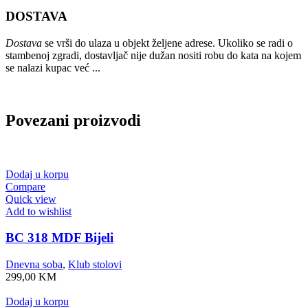
DOSTAVA
Dostava
se vrši do ulaza u objekt željene adrese. Ukoliko se radi o
stambenoj zgradi, dostavljač nije dužan nositi robu do kata na kojem
se nalazi kupac već ...
Povezani proizvodi
Dodaj u korpu
Compare
Quick view
Add to wishlist
BC 318 MDF Bijeli
Dnevna soba
,
Klub stolovi
299,00
KM
Dodaj u korpu