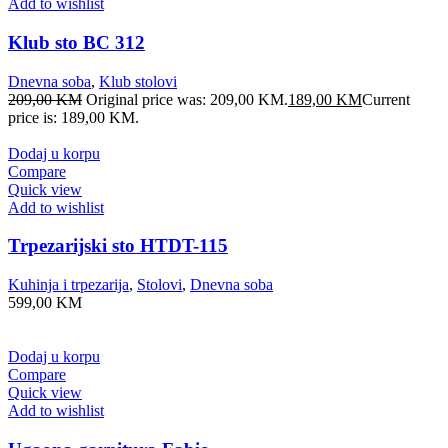
Add to wishlist
Klub sto BC 312
Dnevna soba
,
Klub stolovi
209,00
KM
Original price was: 209,00 KM.
189,00
KM
Current
price is: 189,00 KM.
Dodaj u korpu
Compare
Quick view
Add to wishlist
Trpezarijski sto HTDT-115
Kuhinja i trpezarija
,
Stolovi
,
Dnevna soba
599,00
KM
Dodaj u korpu
Compare
Quick view
Add to wishlist