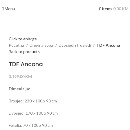
Menu
0
items
0,00
KM
Click to enlarge
Početna
Dnevna soba
Dvosjedi i trosjedi
TDF Ancona
Back to products
TDF Ancona
3.199,00
KM
Dimenizija:
Trosjed: 230 x 100 x 90 cm
Dvosjed: 170 x 100 x 90 cm
Fotelja: 70 x 100 x 90 cm