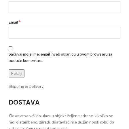
*
Email
Sačuvaj moje ime, email i web stranicu u ovom browseru za
buduće komentare.
Shipping & Delivery
DOSTAVA
Dostava
se vrši do ulaza u objekt željene adrese. Ukoliko se
radi o stambenoj zgradi, dostavljač nije dužan nositi robu do
kata na kojem se nalazi kupac već ...