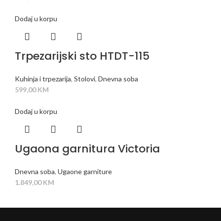
Dodaj u korpu
Trpezarijski sto HTDT-115
Kuhinja i trpezarija
,
Stolovi
,
Dnevna soba
599,00
KM
Dodaj u korpu
Ugaona garnitura Victoria
Dnevna soba
,
Ugaone garniture
1.849,00
KM