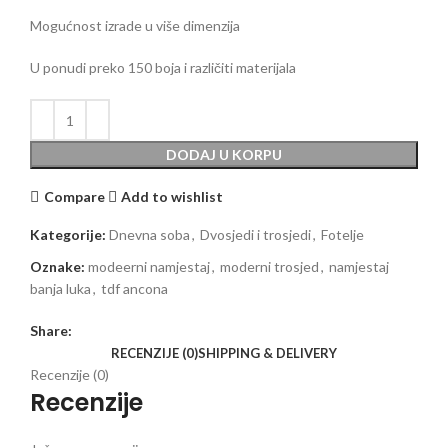
Mogućnost izrade u više dimenzija
U ponudi preko 150 boja i različiti materijala
DODAJ U KORPU
Compare
Add to wishlist
Kategorije:
Dnevna soba
,
Dvosjedi i trosjedi
,
Fotelje
Oznake:
modeerni namjestaj
,
moderni trosjed
,
namjestaj
banja luka
,
tdf ancona
Share:
RECENZIJE (0)
SHIPPING & DELIVERY
Recenzije (0)
Recenzije