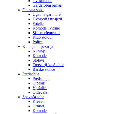
TV komode
Garderobni ormari
Dnevna soba
Ugaone garniture
Dvosjedi i trosjedi
Fotelje
Komode i vitrine
Sistem elemenata
Klub stolovi
Police
Kuhinja i trpezarija
Kuhinje
Komode
Stolovi
Trpezarijske Stolice
Barske stolice
Predsoblja
Predsoblja
Cipelari
Vješalice
Ogledala
Spavaća soba
Kreveti
Ormari
Komode