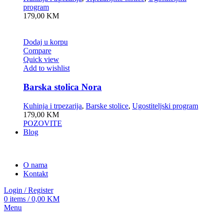
program
179,00
KM
Dodaj u korpu
Compare
Quick view
Add to wishlist
Barska stolica Nora
Kuhinja i trpezarija
,
Barske stolice
,
Ugostiteljski program
179,00
KM
POZOVITE
Blog
O nama
Kontakt
Login / Register
0
items
/
0,00
KM
Menu