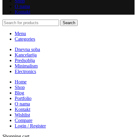
Shop
O nama
Kontakt
Search
Menu
Categories
Dnevna soba
Kancelarija
Predsoblja
Minimalism
Electronics
Home
Shop
Blog
Portfolio
O nama
Kontakt
Wishlist
Compare
Login / Register
Shopping cart