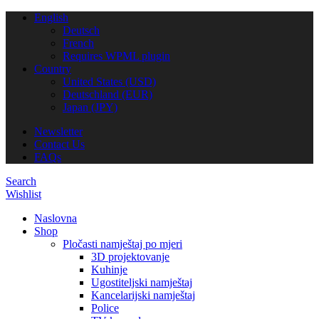
English
Deutsch
French
Requires WPML plugin
Country
United States (USD)
Deutschland (EUR)
Japan (JPY)
Newsletter
Contact Us
FAQs
Search
Wishlist
Naslovna
Shop
Pločasti namještaj po mjeri
3D projektovanje
Kuhinje
Ugostiteljski namještaj
Kancelarijski namještaj
Police