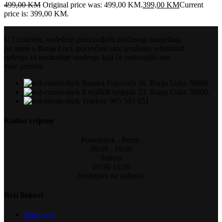
499,00
KM
Original price was: 499,00 KM.
399,00
KM
Current
price is: 399,00 KM.
U Comfortu, vodećem proizvođaču pločastog namještaja
po mjeri u Banja Luci, posvećeni smo pružanju vrhunskih
rješenja za unutrašnje uređenje koji će zadovoljiti sve
vaše potrebe.
Branka Popovića 36, Banja Luka 78000
Krajiških brigada 23, Banja Luka 78000,
Telefon: 065 593 851
Radno vrijeme
Ponedeljak - Petak:
09:00 - 19:00
Subota
09:00-16:00
Nedeljom ne radimo!
Brzi linkovi
Naslovna