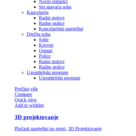
Noćni ormarići
Set spavaća soba
Kancelarija
Radni stolovi
Radne stolice
Kancelarijski namještaj
Dječija soba
Sobe
Kreveti
Ormari
Police
Radni stolovi
Radne stolice
Ugostiteljski program
Ugostiteljski program
Pročitaj više
Compare
Quick view
Add to wishlist
3D projektovanje
Pločasti namještaj po mjeri
,
3D Projektovanje