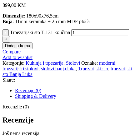
899,00
KM
Dimenzije
: 180x90x76,5cm
Boja
: 11mm keramika + 25 mm MDF ploča
Trpezarijski sto T-131 količina
Dodaj u korpu
Compare
Add to wishlist
Kategorije:
Kuhinja i trpezarija
,
Stolovi
Oznake:
moderni
trpezarijski stolovi
,
stolovi banja luka
,
Trpezarijski sto
,
trpezarijski
sto Banja Luka
Share:
Recenzije (0)
Shipping & Delivery
Recenzije (0)
Recenzije
Još nema recenzija.